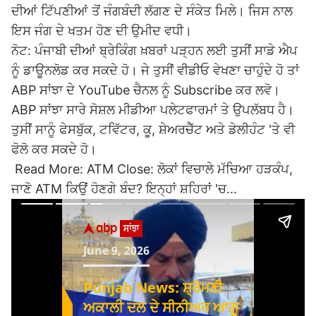
ਦੀਆਂ ਟਿੱਪਣੀਆਂ ਤੋਂ ਜੰਗਬੰਦੀ ਲੱਗਣ ਦੇ ਸੰਕੇਤ ਮਿਲੇ। ਜਿਸ ਨਾਲ
ਇਸ ਜੰਗ ਦੇ ਖਤਮ ਹੋਣ ਦੀ ਉਮੀਦ ਵਧੀ।
ਨੋਟ: ਪੰਜਾਬੀ ਦੀਆਂ ਬ੍ਰੇਕਿੰਗ ਖ਼ਬਰਾਂ ਪੜ੍ਹਨ ਲਈ ਤੁਸੀਂ ਸਾਡੇ ਐਪ
ਨੂੰ ਡਾਊਨਲੋਡ ਕਰ ਸਕਦੇ ਹੋ। ਜੇ ਤੁਸੀਂ ਵੀਡੀਓ ਵੇਖਣਾ ਚਾਹੁੰਦੇ ਹੋ ਤਾਂ
ABP ਸਾਂਝਾ ਦੇ YouTube ਚੈਨਲ ਨੂੰ Subscribe ਕਰ ਲਵੋ।
ABP ਸਾਂਝਾ ਸਾਰੇ ਸੋਸ਼ਲ ਮੀਡੀਆ ਪਲੇਟਫਾਰਮਾਂ ਤੇ ਉਪਲੱਬਧ ਹੈ।
ਤੁਸੀਂ ਸਾਨੂੰ ਫੇਸਬੁੱਕ, ਟਵਿੱਟਰ, ਕੂ, ਸ਼ੇਅਰਚੈੱਟ ਅਤੇ ਡੇਲੀਹੰਟ 'ਤੇ ਵੀ
ਫੋਲੋ ਕਰ ਸਕਦੇ ਹੋ।
Read More: ATM Close: ਲੋਕਾਂ ਵਿਚਾਲੇ ਮੱਚਿਆ ਹੜਕੰਪ,
ਜਾਣੋ ATM ਕਿਉਂ ਹੋਣਗੇ ਬੰਦ? ਇਨ੍ਹਾਂ ਸ਼ਹਿਰਾਂ 'ਚ...