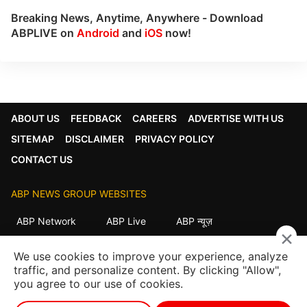
Breaking News, Anytime, Anywhere - Download
ABPLIVE on
Android
and
iOS
now!
ABOUT US
FEEDBACK
CAREERS
ADVERTISE WITH US
SITEMAP
DISCLAIMER
PRIVACY POLICY
CONTACT US
ABP NEWS GROUP WEBSITES
ABP Network
ABP Live
ABP न्यूज़
×
ABP আনন্দ
ABP माझा
ABP અસ્મિતા
We use cookies to improve your experience, analyze
ABP Ganga
ABP ਸਾਂਝਾ
ABP நாடு
ABP దేశం
traffic, and personalize content. By clicking "Allow",
you agree to our use of cookies.
FOLLOW US