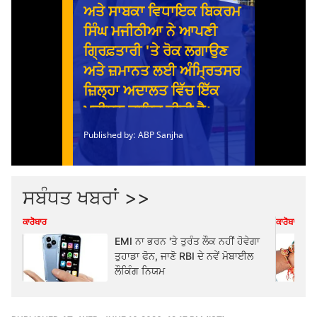
ਸਬੰਧਤ ਖਬਰਾਂ >>
ਕਾਰੋਬਾਰ
ਕਾਰੋਬਾਰ
EMI ਨਾ ਭਰਨ 'ਤੇ ਤੁਰੰਤ ਲੌਕ ਨਹੀਂ ਹੋਵੇਗਾ
ਤੁਹਾਡਾ ਫੋਨ, ਜਾਣੋ RBI ਦੇ ਨਵੇਂ ਮੋਬਾਈਲ
ਲੌਕਿੰਗ ਨਿਯਮ