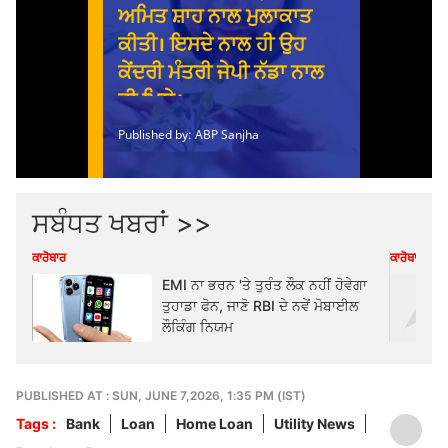
ਸਬੰਧਤ ਖਬਰਾਂ >>
ਕਾਰੋਬਾਰ
ਕਾਰੋਬਾਰ
EMI ਨਾ ਭਰਨ 'ਤੇ ਤੁਰੰਤ ਲੌਕ ਨਹੀਂ ਹੋਵੇਗਾ
ਤੁਹਾਡਾ ਫੋਨ, ਜਾਣੋ RBI ਦੇ ਨਵੇਂ ਮੋਬਾਈਲ
ਲੌਕਿੰਗ ਨਿਯਮ
PUBLISHED AT : SUN, JUNE 7,2026, 1:35 PM (IST)
Tags :
Bank
Loan
Home Loan
Utility News