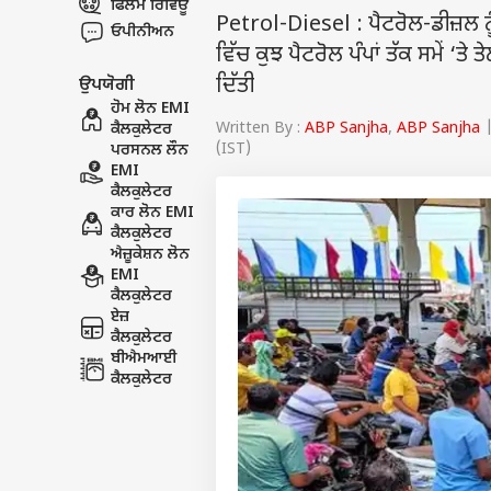
ਫਿਲਮ ਰਿਵਿਊ
Petrol-Diesel : ਪੈਟਰੋਲ-ਡੀਜ਼ਲ ਨੂੰ
ਓਪੀਨੀਅਨ
ਵਿੱਚ ਕੁਝ ਪੈਟਰੋਲ ਪੰਪਾਂ ਤੱਕ ਸਮੇਂ ‘ਤ
ਦਿੱਤੀ
ਉਪਯੋਗੀ
ਹੋਮ ਲੋਨ EMI
Written By :
ABP Sanjha
,
ABP Sanjha
|
ਕੈਲਕੁਲੇਟਰ
(IST)
ਪਰਸਨਲ ਲੌਨ
EMI
ਕੈਲਕੁਲੇਟਰ
ਕਾਰ ਲੋਨ EMI
ਕੈਲਕੁਲੇਟਰ
ਐਜ਼ੂਕੇਸ਼ਨ ਲੋਨ
EMI
ਕੈਲਕੁਲੇਟਰ
ਏਜ਼
ਕੈਲਕੁਲੇਟਰ
ਬੀਐਮਆਈ
ਕੈਲਕੁਲੇਟਰ