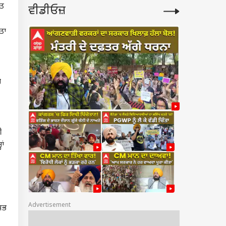
ੁਤ
ਵੀਡੀਓਜ਼
ਤਾ
ੈ
ੀ
ਾਂ
Advertisement
 ਸਭ