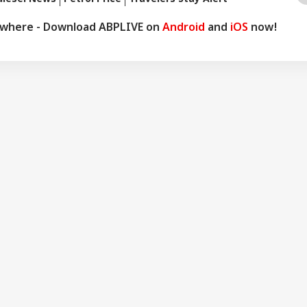
ਂ 'ਚ ਵੱਡਾ ਫੈਸਲਾ...
ywhere - Download ABPLIVE on
Android
and
iOS
now!