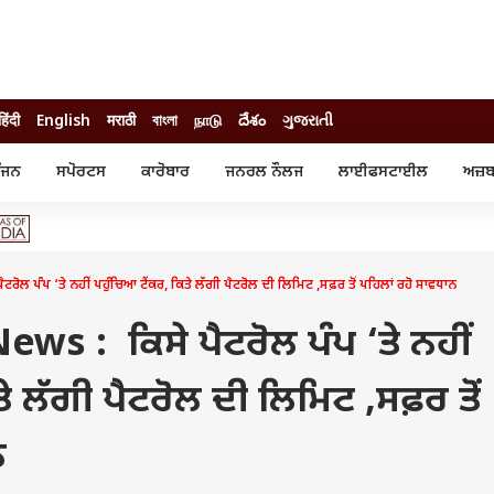
हिंदी
English
मराठी
বাংলা
நாடு
దేశం
ગુજરાતી
ੰਜਨ
ਸਪੋਰਟਸ
ਕਾਰੋਬਾਰ
ਜਨਰਲ ਨੌਲਜ
ਲਾਈਫਸਟਾਈਲ
ਅਜ਼ਬ
ੰਜਨ
ਸਪੋਰਟਸ
ਕਾਰੋਬਾਰ
ੀ ਸਟਾਰ
ਕ੍ਰਿਕਟ
ਬਜਟ
ੁੱਡ
ਫੁੱਟਬਾਲ
ਪਰਸਨਲ ਫਾਈਨਾਂਸ
ੁੱਡ
ਉਲੰਪਿਕ
ਮਿਉਚੁਅਲ ਫੰਡ
ਪੰਪ ‘ਤੇ ਨਹੀਂ ਪਹੁੰਚਿਆ ਟੈਂਕਰ, ਕਿਤੇ ਲੱਗੀ ਪੈਟਰੋਲ ਦੀ ਲਿਮਿਟ ,ਸਫ਼ਰ ਤੋਂ ਪਹਿਲਾਂ ਰਹੋ ਸਾਵਧਾਨ
 ਰਿਵਿਊ
ਆਈਪੀਐਲ
ਆਈਪੀਓ
ਾਧ
ਚੋਣਾਂ 2025
ਟ੍ਰੈਂਡਿੰਗ
ws : ਕਿਸੇ ਪੈਟਰੋਲ ਪੰਪ ‘ਤੇ ਨਹੀਂ
ੇ ਲੱਗੀ ਪੈਟਰੋਲ ਦੀ ਲਿਮਿਟ ,ਸਫ਼ਰ ਤੋਂ
ਨ