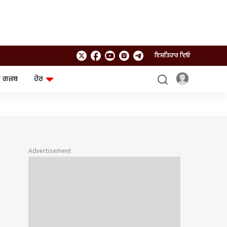
ਇਸ਼ਤਿਹਾਰ ਦਿਓ
 ਗਜ਼ਬ
ਹੋਰ
ਲਾਈਫਸਟਾਈਲ
ਤਕਨਾਲੌਜੀ
ਸਿਹਤ
ਗੈਜੇਟ
ਯਾਤਰਾ
Chat GPT
ਜਨਰਲ ਨੌਲਜ
ਅਜ਼ਬ ਗਜ਼ਬ
Advertisement
ਰਾਸ਼ੀਫਲ
ਆਟੋ