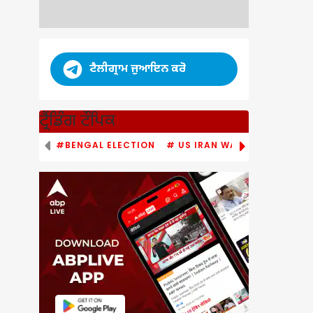
ਟੈਲੀਗ੍ਰਾਮ ਜੁਆਇਨ ਕਰੋ
ਟ੍ਰੈਂਡਿੰਗ ਟੌਪਿਕ
#BENGAL ELECTION
# US IRAN WAR
# PM MODI