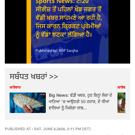
ਸਬੰਧਤ ਖਬਰਾਂ >>
ਕਾਰੋਬਾਰ
ਕਾਰੋਬਾਰ
Big News: ਵੱਡੀ ਖਬਰ, ਹੁਣ ਇਨ੍ਹਾਂ ਲੋਕਾਂ ਦੇ
ਖਾਤਿਆਂ 'ਚ ਆਉਣਗੇ 50 ਹਜ਼ਾਰ, ਦੋ ਧੀਆਂ
ਵਾਲਿਆਂ ਨੂੰ ਮਿਲੇਗਾ ਲਾਭ...
PUBLISHED AT : SAT, JUNE 6,2026, 3:11 PM (IST)