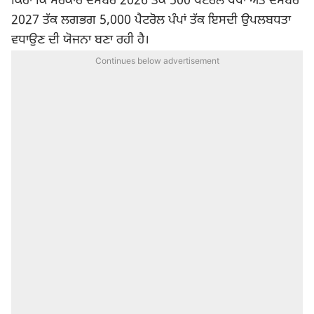
ਕਿਹਾ ਕਿ ਸਰਕਾਰ ਦਸੰਬਰ 2026 ਤੱਕ 500 ਪੈਟਰੋਲ ਪੰਪਾਂ ਅਤੇ ਦਸੰਬਰ
2027 ਤੱਕ ਲਗਭਗ 5,000 ਪੈਟਰੋਲ ਪੰਪਾਂ ਤੱਕ ਇਸਦੀ ਉਪਲਬਧਤਾ
ਵਧਾਉਣ ਦੀ ਯੋਜਨਾ ਬਣਾ ਰਹੀ ਹੈ।
Continues below advertisement