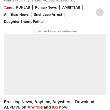
PUBLISHED AT : SAT, MAY 16,2026, 5:51 PM (IST)
Tags :
PUNJAB
Punjab News
AMRITSAR
Amritsar News
Snehdeep Arrest
Daughter Shoots Father
Continues below advertisement
Breaking News, Anytime, Anywhere - Download
ABPLIVE on
Android
and
iOS
now!