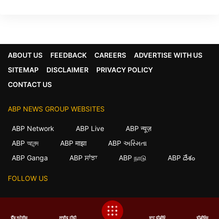
ABOUT US
FEEDBACK
CAREERS
ADVERTISE WITH US
SITEMAP
DISCLAIMER
PRIVACY POLICY
CONTACT US
ABP NEWS GROUP WEBSITES
ABP Network
ABP Live
ABP न्यूज़
×
ABP আনন্দ
ABP माझा
ABP અસ્મિતા
ABP Ganga
ABP ਸਾਂਝਾ
ABP நாடு
ABP దేశం
We use cookies to improve your experience, analyze
traffic, and personalize content. By clicking "Allow",
you agree to our use of cookies.
FOLLOW US
Decline
Allow
This website follows the
DNPA Code of Ethics.
ਵੈੱਬ ਸਟੋਰੀਜ਼
ਲਾਈਵ ਟੀਵੀ
ਸ਼ਾਟ ਵੀਡੀਓ
ਵੀਡੀਓਜ਼