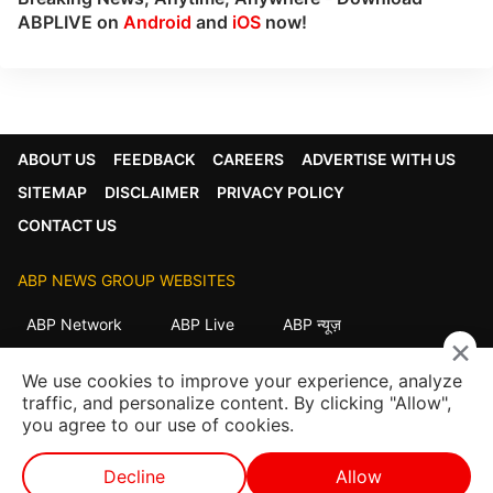
ABPLIVE on
Android
and
iOS
now!
ABOUT US
FEEDBACK
CAREERS
ADVERTISE WITH US
SITEMAP
DISCLAIMER
PRIVACY POLICY
CONTACT US
ABP NEWS GROUP WEBSITES
ABP Network
ABP Live
ABP न्यूज़
×
ABP আনন্দ
ABP माझा
ABP અસ્મિતા
We use cookies to improve your experience, analyze
ABP Ganga
ABP ਸਾਂਝਾ
ABP நாடு
ABP దేశం
traffic, and personalize content. By clicking "Allow",
you agree to our use of cookies.
FOLLOW US
Decline
Allow