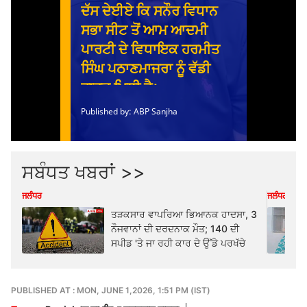
ਸਬੰਧਤ ਖਬਰਾਂ >>
ਜਲੰਧਰ
ਜਲੰਧਰ
ਤੜਕਸਾਰ ਵਾਪਰਿਆ ਭਿਆਨਕ ਹਾਦਸਾ, 3
ਨੌਜਵਾਨਾਂ ਦੀ ਦਰਦਨਾਕ ਮੌਤ; 140 ਦੀ
ਸਪੀਡ 'ਤੇ ਜਾ ਰਹੀ ਕਾਰ ਦੇ ਉੱਡੇ ਪਰਖੱਚੇ
PUBLISHED AT : MON, JUNE 1,2026, 1:51 PM (IST)