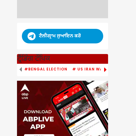
ਟੈਲੀਗ੍ਰਾਮ ਜੁਆਇਨ ਕਰੋ
ਟ੍ਰੈਂਡਿੰਗ ਟੌਪਿਕ
#BENGAL ELECTION
# US IRAN WAR
# PM MODI