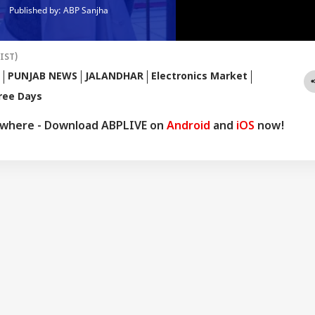
ਦਿਨਾ
(IST)
PUNJAB NEWS
JALANDHAR
Electronics Market
ree Days
ywhere - Download ABPLIVE on
Android
and
iOS
now!