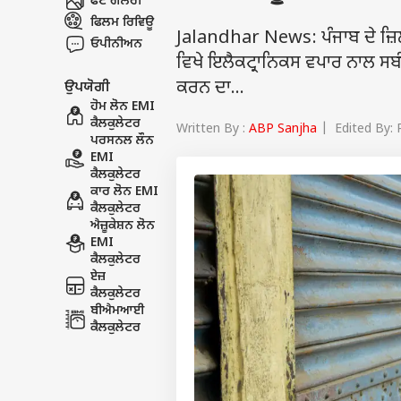
ਫੋਟੋ ਗੈਲਰੀ
ਫਿਲਮ ਰਿਵਿਊ
Jalandhar News: ਪੰਜਾਬ ਦੇ ਜ਼ਿਲ
ਓਪੀਨੀਅਨ
ਵਿਖੇ ਇਲੈਕਟ੍ਰਾਨਿਕਸ ਵਪਾਰ ਨਾਲ ਸਬੰਧਤ
ਕਰਨ ਦਾ...
ਉਪਯੋਗੀ
ਹੋਮ ਲੋਨ EMI
ਕੈਲਕੁਲੇਟਰ
Written By :
ABP Sanjha
| Edited By: 
ਪਰਸਨਲ ਲੌਨ
EMI
ਕੈਲਕੁਲੇਟਰ
ਕਾਰ ਲੋਨ EMI
ਕੈਲਕੁਲੇਟਰ
ਐਜ਼ੂਕੇਸ਼ਨ ਲੋਨ
EMI
ਕੈਲਕੁਲੇਟਰ
ਏਜ਼
ਕੈਲਕੁਲੇਟਰ
ਬੀਐਮਆਈ
ਕੈਲਕੁਲੇਟਰ