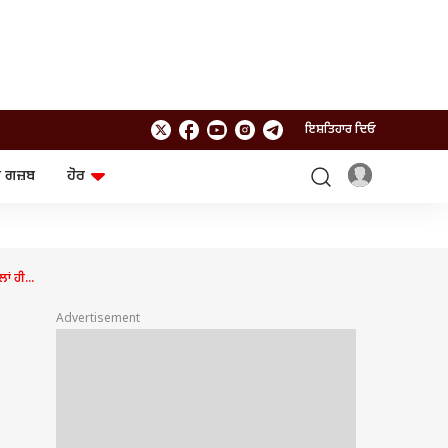
ਇਸ਼ਤਿਹਾਰ ਦਿਓ
 ਗਜ਼ਬ
ਹੋਰ
ਲਾਈਫਸਟਾਈਲ
ਤਕਨਾਲੌਜੀ
ਸਿਹਤ
ਗੈਜੇਟ
ਯਾਤਰਾ
Chat GPT
ਂ ਹੀ...
ਜਨਰਲ ਨੌਲਜ
ਅਜ਼ਬ ਗਜ਼ਬ
Advertisement
ਰਾਸ਼ੀਫਲ
ਆਟੋ