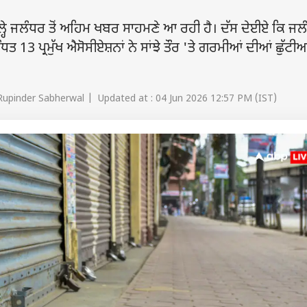
੍ਹੇ ਜਲੰਧਰ ਤੋਂ ਅਹਿਮ ਖਬਰ ਸਾਹਮਣੇ ਆ ਰਹੀ ਹੈ। ਦੱਸ ਦੇਈਏ ਕਿ ਜਲ
 13 ਪ੍ਰਮੁੱਖ ਐਸੋਸੀਏਸ਼ਨਾਂ ਨੇ ਸਾਂਝੇ ਤੌਰ 'ਤੇ ਗਰਮੀਆਂ ਦੀਆਂ ਛੁੱਟੀਆ
Rupinder Sabherwal | Updated at : 04 Jun 2026 12:57 PM (IST)