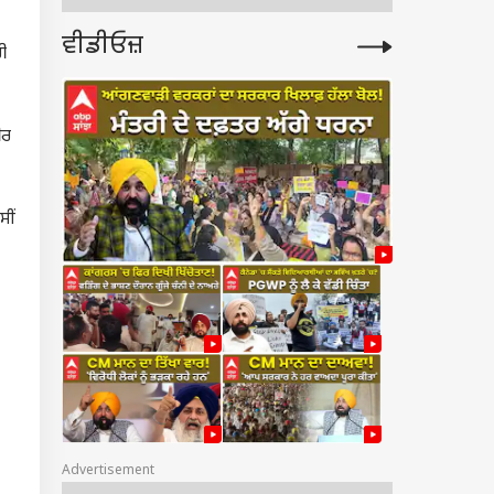
ਵੀਡੀਓਜ਼
ੀ
ੀਰ
ਸੀਂ
Advertisement