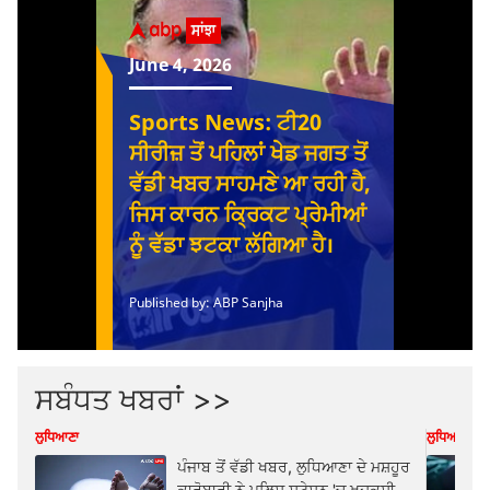
ਸਬੰਧਤ ਖਬਰਾਂ >>
ਲੁਧਿਆਣਾ
ਲੁਧਿਆਣਾ
ਪੰਜਾਬ ਤੋਂ ਵੱਡੀ ਖਬਰ, ਲੁਧਿਆਣਾ ਦੇ ਮਸ਼ਹੂਰ
ਕਾਰੋਬਾਰੀ ਨੇ ਪੁਲਿਸ ਸਟੇਸ਼ਨ 'ਚ ਖੁਦਕੁਸ਼ੀ