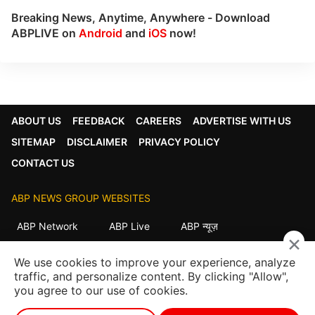
Breaking News, Anytime, Anywhere - Download
ABPLIVE on
Android
and
iOS
now!
ABOUT US
FEEDBACK
CAREERS
ADVERTISE WITH US
SITEMAP
DISCLAIMER
PRIVACY POLICY
CONTACT US
ABP NEWS GROUP WEBSITES
ABP Network
ABP Live
ABP न्यूज़
×
ABP আনন্দ
ABP माझा
ABP અસ્મિતા
We use cookies to improve your experience, analyze
ABP Ganga
ABP ਸਾਂਝਾ
ABP நாடு
ABP దేశం
traffic, and personalize content. By clicking "Allow",
you agree to our use of cookies.
FOLLOW US