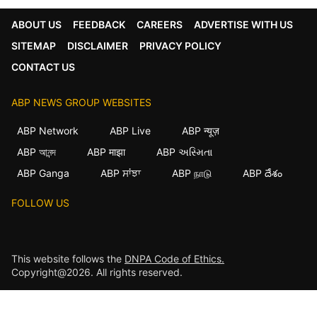
ABOUT US
FEEDBACK
CAREERS
ADVERTISE WITH US
SITEMAP
DISCLAIMER
PRIVACY POLICY
CONTACT US
ABP NEWS GROUP WEBSITES
ABP Network
ABP Live
ABP न्यूज़
ABP আনন্দ
ABP माझा
ABP અસ્મિતા
ABP Ganga
ABP ਸਾਂਝਾ
ABP நாடு
ABP దేశం
FOLLOW US
This website follows the
DNPA Code of Ethics.
Copyright@2026. All rights reserved.