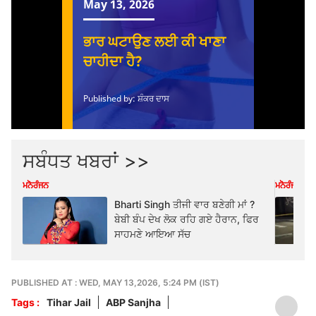
ਸਬੰਧਤ ਖਬਰਾਂ >>
ਮਨੋਰੰਜਨ
ਮਨੋਰੰਜਨ
Bharti Singh ਤੀਜੀ ਵਾਰ ਬਣੇਗੀ ਮਾਂ ?
ਬੇਬੀ ਬੰਪ ਦੇਖ ਲੋਕ ਰਹਿ ਗਏ ਹੈਰਾਨ, ਫਿਰ
ਸਾਹਮਣੇ ਆਇਆ ਸੱਚ
PUBLISHED AT : WED, MAY 13,2026, 5:24 PM (IST)
Tags :
Tihar Jail
ABP Sanjha