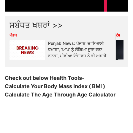
ਸਬੰਧਤ ਖਬਰਾਂ >>
ਪੰਜਾਬ
ਦੇਸ਼
Punjab News: ਪੰਜਾਬ 'ਚ ਸਿਆਸੀ
ਧਮਾਕਾ, 'ਆਪ' ਨੂੰ ਲੱਗਿਆ ਦੂਜਾ ਵੱਡਾ
ਝਟਕਾ, ਮੀਡੀਆ ਇੰਚਾਰਜ ਨੇ ਵੀ ਅਸਤੀਫਾ
ਦਿੱਤਾ...
Check out below Health Tools-
Calculate Your Body Mass Index ( BMI )
Calculate The Age Through Age Calculator