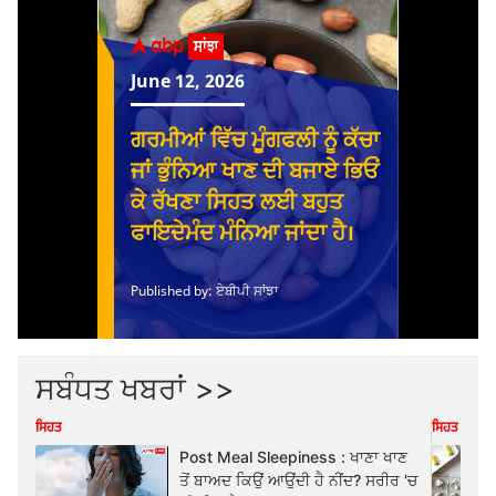
ਸਬੰਧਤ ਖਬਰਾਂ >>
ਸਿਹਤ
ਸਿਹਤ
Post Meal Sleepiness : ਖਾਣਾ ਖਾਣ
ਤੋਂ ਬਾਅਦ ਕਿਉਂ ਆਉਂਦੀ ਹੈ ਨੀਂਦ? ਸਰੀਰ 'ਚ