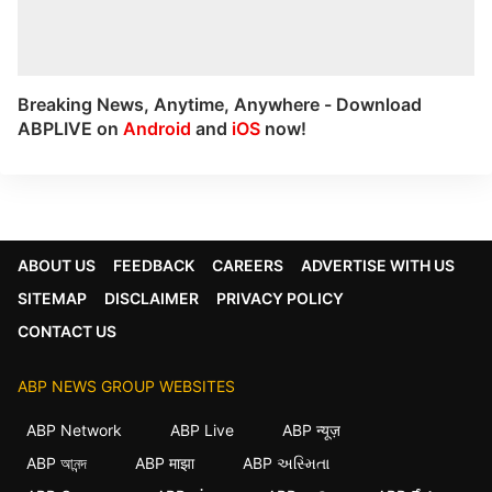
Breaking News, Anytime, Anywhere - Download
ABPLIVE on
Android
and
iOS
now!
ABOUT US
FEEDBACK
CAREERS
ADVERTISE WITH US
SITEMAP
DISCLAIMER
PRIVACY POLICY
CONTACT US
ABP NEWS GROUP WEBSITES
ABP Network
ABP Live
ABP न्यूज़
ABP আনন্দ
ABP माझा
ABP અસ્મિતા