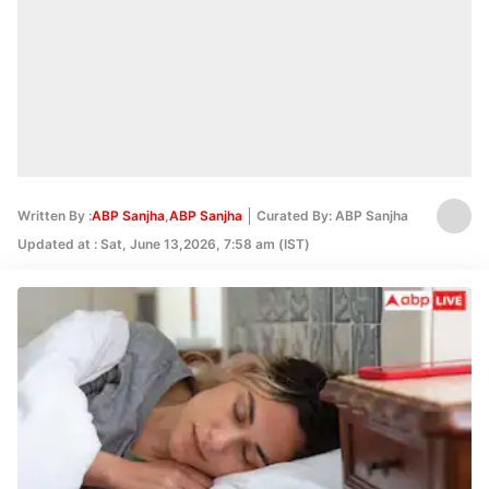
Written By :
ABP Sanjha
,
ABP Sanjha
Curated By: ABP Sanjha
Edited By:
Updated at : Sat, June 13,2026, 7:58 am (IST)