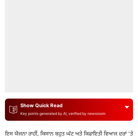
Show Quick Read
Key points generated by AI, verified by newsroom
ਇਸ ਯੋਜਨਾ ਰਾਹੀਂ, ਕਿਸਾਨ ਬਹੁਤ ਘੱਟ ਅਤੇ ਕਿਫਾਇਤੀ ਵਿਆਜ ਦਰਾਂ 'ਤੇ