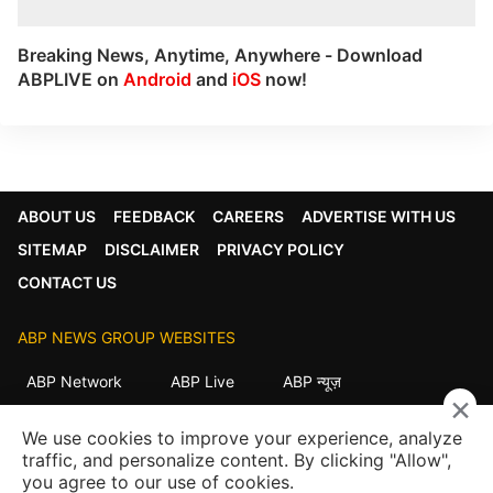
Breaking News, Anytime, Anywhere - Download
ABPLIVE on
Android
and
iOS
now!
ABOUT US
FEEDBACK
CAREERS
ADVERTISE WITH US
SITEMAP
DISCLAIMER
PRIVACY POLICY
CONTACT US
ABP NEWS GROUP WEBSITES
ABP Network
ABP Live
ABP न्यूज़
×
ABP আনন্দ
ABP माझा
ABP અસ્મિતા
We use cookies to improve your experience, analyze
ABP Ganga
ABP ਸਾਂਝਾ
ABP நாடு
ABP దేశం
traffic, and personalize content. By clicking "Allow",
you agree to our use of cookies.