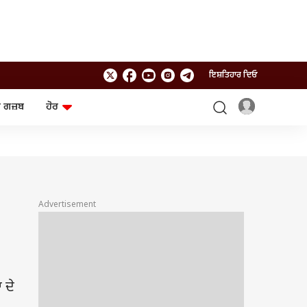
ਇਸ਼ਤਿਹਾਰ ਦਿਓ
 ਗਜ਼ਬ
ਹੋਰ
ਲਾਈਫਸਟਾਈਲ
ਤਕਨਾਲੌਜੀ
ਸਿਹਤ
ਗੈਜੇਟ
ਯਾਤਰਾ
Chat GPT
ਜਨਰਲ ਨੌਲਜ
ਅਜ਼ਬ ਗਜ਼ਬ
Advertisement
ਰਾਸ਼ੀਫਲ
ਆਟੋ
 ਦੇ