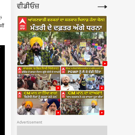
ਵੀਡੀਓਜ਼
ਾਂ
ਸੀਂ
Advertisement