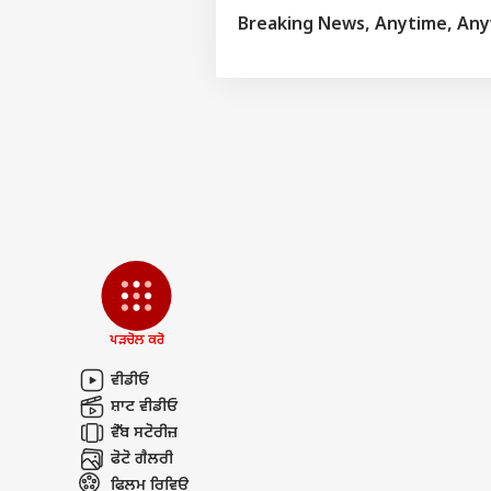
Breaking News, Anytime, An
ਪੜਚੋਲ ਕਰੋ
ਵੀਡੀਓ
ਸ਼ਾਟ ਵੀਡੀਓ
ਵੈੱਬ ਸਟੋਰੀਜ਼
ਫੋਟੋ ਗੈਲਰੀ
ਫਿਲਮ ਰਿਵਿਊ