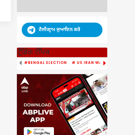
ਟੈਲੀਗ੍ਰਾਮ ਜੁਆਇਨ ਕਰੋ
ਟ੍ਰੈਂਡਿੰਗ ਟੌਪਿਕ
#BENGAL ELECTION
# US IRAN WAR
# PM MODI