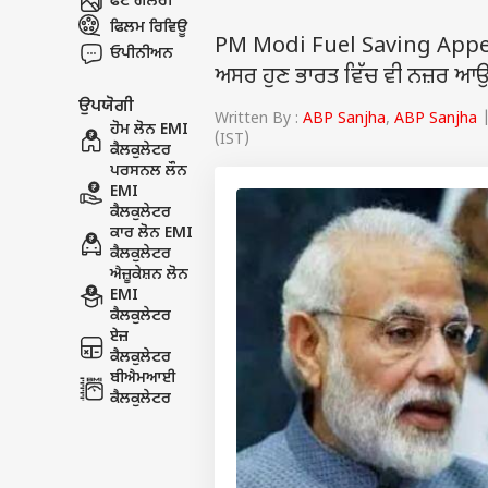
ਫੋਟੋ ਗੈਲਰੀ
ਫਿਲਮ ਰਿਵਿਊ
PM Modi Fuel Saving Appeal : 
ਓਪੀਨੀਅਨ
ਅਸਰ ਹੁਣ ਭਾਰਤ ਵਿੱਚ ਵੀ ਨਜ਼ਰ ਆ
ਉਪਯੋਗੀ
Written By :
ABP Sanjha
,
ABP Sanjha
|
ਹੋਮ ਲੋਨ EMI
(IST)
ਕੈਲਕੁਲੇਟਰ
ਪਰਸਨਲ ਲੌਨ
EMI
ਕੈਲਕੁਲੇਟਰ
ਕਾਰ ਲੋਨ EMI
ਕੈਲਕੁਲੇਟਰ
ਐਜ਼ੂਕੇਸ਼ਨ ਲੋਨ
EMI
ਕੈਲਕੁਲੇਟਰ
ਏਜ਼
ਕੈਲਕੁਲੇਟਰ
ਬੀਐਮਆਈ
ਕੈਲਕੁਲੇਟਰ