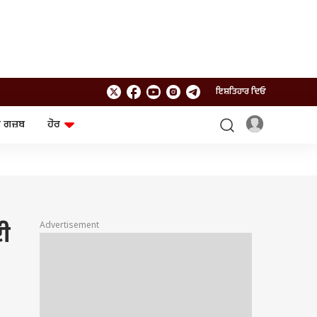
ਇਸ਼ਤਿਹਾਰ ਦਿਓ
 ਗਜ਼ਬ
ਹੋਰ
ਲਾਈਫਸਟਾਈਲ
ਤਕਨਾਲੌਜੀ
ਸਿਹਤ
ਗੈਜੇਟ
ਯਾਤਰਾ
Chat GPT
ਜਨਰਲ ਨੌਲਜ
ਅਜ਼ਬ ਗਜ਼ਬ
Advertisement
ਈ
ਰਾਸ਼ੀਫਲ
ਆਟੋ