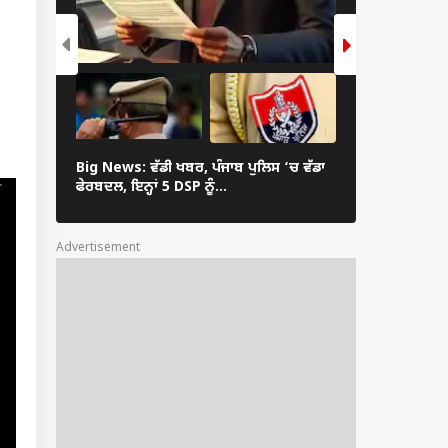
Big News: ਵੱਡੀ ਖਬਰ, ਪੰਜਾਬ ਪੁਲਿਸ ‘ਚ ਵੱਡਾ
ਫਿਰ ਸ਼ੁਰੂ ਹੋਇ
ਫੇਰਬਦਲ, ਇਨ੍ਹਾਂ 5 DSP ਨੂੰ...
ਪ੍ਰਸ਼ਾਸਨ ਨੇ ਲਿਆ ਵ
Advertisement