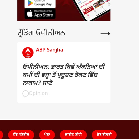
ਟ੍ਰੈਂਡਿੰਗ ਓਪੀਨੀਅਨ
ABP Sanjha
ਓਪੀਨੀਅਨ: ਭਾਰਤ ਕਿਵੇਂ ਅੰਕੜਿਆਂ ਦੀ
ਕਮੀਂ ਦੀ ਵਜ੍ਹਾ ਤੋਂ ਪ੍ਰਦੂਸ਼ਣ ਰੋਕਣ ਵਿੱਚ
ਨਾਕਾਮ? ਜਾਣੋ
Opinion
ਵੈੱਬ ਸਟੋਰੀਜ਼
ਖੇਡਾਂ
ਲਾਈਵ ਟੀਵੀ
ਫੋਟੋ ਗੈਲਰੀ