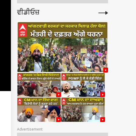
ਵੀਡੀਓਜ਼
Advertisement