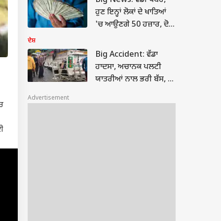
Big News: ਵੱਡੀ ਖਬਰ,
ਹੁਣ ਇਨ੍ਹਾਂ ਲੋਕਾਂ ਦੇ ਖਾਤਿਆਂ
'ਚ ਆਉਣਗੇ 50 ਹਜ਼ਾਰ, ਦੋ
ਧੀਆਂ ਵਾਲਿਆਂ ਨੂੰ ਮਿਲੇਗਾ
ਦੇਸ਼
ਲਾਭ...
Big Accident: ਵੱਡਾ
ਹਾਦਸਾ, ਅਚਾਨਕ ਪਲਟੀ
ਯਾਤਰੀਆਂ ਨਾਲ ਭਰੀ ਬੱਸ, ਪੈ
ਗਿਆ ਚੀਕ-ਚਿਹਾੜਾ; 7 ਦੀ
Advertisement
ਦਰਦਨਾਕ ਮੌਤ...
ੱਚ
ਕਈ