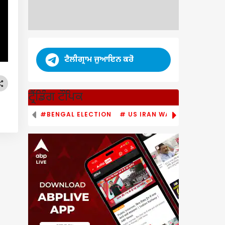
ਟੈਲੀਗ੍ਰਾਮ ਜੁਆਇਨ ਕਰੋ
ਟ੍ਰੈਂਡਿੰਗ ਟੌਪਿਕ
#BENGAL ELECTION
# US IRAN WAR
# PM MODI