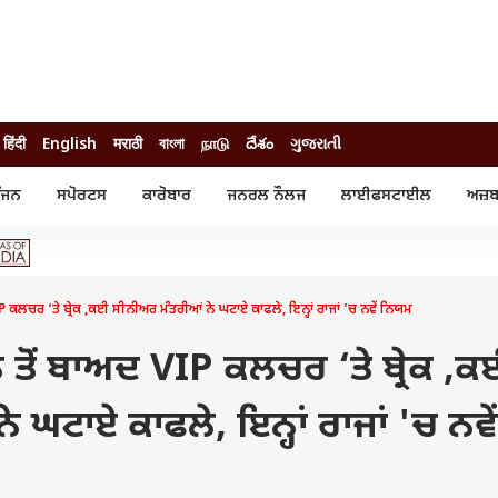
हिंदी
English
मराठी
বাংলা
நாடு
దేశం
ગુજરાતી
ੰਜਨ
ਸਪੋਰਟਸ
ਕਾਰੋਬਾਰ
ਜਨਰਲ ਨੌਲਜ
ਲਾਈਫਸਟਾਈਲ
ਅਜ਼ਬ
ੰਜਨ
ਸਪੋਰਟਸ
ਕਾਰੋਬਾਰ
ੀ ਸਟਾਰ
ਕ੍ਰਿਕਟ
ਬਜਟ
ੁੱਡ
ਫੁੱਟਬਾਲ
ਪਰਸਨਲ ਫਾਈਨਾਂਸ
ੁੱਡ
ਉਲੰਪਿਕ
ਮਿਉਚੁਅਲ ਫੰਡ
ਕਲਚਰ ‘ਤੇ ਬ੍ਰੇਕ ,ਕਈ ਸੀਨੀਅਰ ਮੰਤਰੀਆਂ ਨੇ ਘਟਾਏ ਕਾਫਲੇ, ਇਨ੍ਹਾਂ ਰਾਜਾਂ 'ਚ ਨਵੇਂ ਨਿਯਮ
 ਰਿਵਿਊ
ਆਈਪੀਐਲ
ਆਈਪੀਓ
ਾਧ
ਚੋਣਾਂ 2025
ਟ੍ਰੈਂਡਿੰਗ
ਤੋਂ ਬਾਅਦ VIP ਕਲਚਰ ‘ਤੇ ਬ੍ਰੇਕ ,ਕ
 ਘਟਾਏ ਕਾਫਲੇ, ਇਨ੍ਹਾਂ ਰਾਜਾਂ 'ਚ ਨਵੇਂ