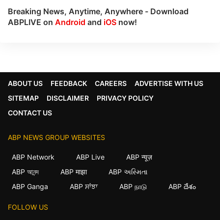
Breaking News, Anytime, Anywhere - Download
ABPLIVE on
Android
and
iOS
now!
ABOUT US
FEEDBACK
CAREERS
ADVERTISE WITH US
SITEMAP
DISCLAIMER
PRIVACY POLICY
CONTACT US
ABP NEWS GROUP WEBSITES
ABP Network
ABP Live
ABP न्यूज़
×
ABP আনন্দ
ABP माझा
ABP અસ્મિતા
ABP Ganga
ABP ਸਾਂਝਾ
ABP நாடு
ABP దేశం
We use cookies to improve your experience, analyze
traffic, and personalize content. By clicking "Allow",
you agree to our use of cookies.
FOLLOW US