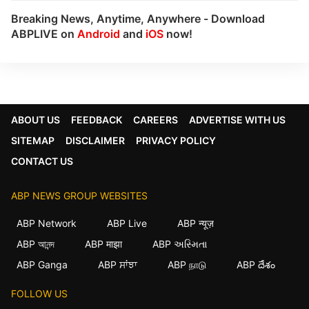
Breaking News, Anytime, Anywhere - Download
ABPLIVE on
Android
and
iOS
now!
ABOUT US
FEEDBACK
CAREERS
ADVERTISE WITH US
SITEMAP
DISCLAIMER
PRIVACY POLICY
CONTACT US
ABP NEWS GROUP WEBSITES
ABP Network
ABP Live
ABP न्यूज़
ABP আনন্দ
ABP माझा
ABP અસ્મિતા
ABP Ganga
ABP ਸਾਂਝਾ
ABP நாடு
ABP దేశం
FOLLOW US