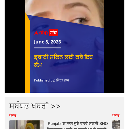
ਸਬੰਧਤ ਖਬਰਾਂ >>
ਪੰਜਾਬ
ਪੰਜਾਬ
Punjab 'ਚ ਲਾਲ ਚੂੜੇ ਵਾਲੀ ਨਕਲੀ SHO