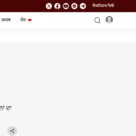
ਇਸ਼ਤਿਹਾਰ ਦਿਓ
 ਗਜ਼ਬ
ਹੋਰ
ਲਾਈਫਸਟਾਈਲ
ਤਕਨਾਲੌਜੀ
ਸਿਹਤ
ਗੈਜੇਟ
ਯਾਤਰਾ
Chat GPT
ਜਨਰਲ ਨੌਲਜ
ਅਜ਼ਬ ਗਜ਼ਬ
ਰਾਸ਼ੀਫਲ
ਆਟੋ
ਨਾਂ ਦਾ