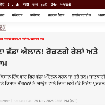
हिंदी
English
मराठी
বাংলা
நாடு
దేశం
ગુજરાતી
ੰਜਨ
ਸਪੋਰਟਸ
ਕਾਰੋਬਾਰ
ਜਨਰਲ ਨੌਲਜ
ਲਾਈਫਸਟਾਈਲ
ਅਜ਼ਬ
ੰਜਨ
ਸਪੋਰਟਸ
ਕਾਰੋਬਾਰ
ੀ ਸਟਾਰ
ਕ੍ਰਿਕਟ
ਬਜਟ
ੁੱਡ
ਫੁੱਟਬਾਲ
ਪਰਸਨਲ ਫਾਈਨਾਂਸ
ੁੱਡ
ਉਲੰਪਿਕ
ਮਿਉਚੁਅਲ ਫੰਡ
ਾਨ! ਰੋਕਣਗੇ ਰੇਲਾਂ ਅਤੇ ਹਾਈਵੇਅ ਕਰਨਗੇ ਜਾਮ
 ਰਿਵਿਊ
ਆਈਪੀਐਲ
ਆਈਪੀਓ
ਾਧ
ਚੋਣਾਂ 2025
ਟ੍ਰੈਂਡਿੰਗ
ਦਾ ਵੱਡਾ ਐਲਾਨ! ਰੋਕਣਗੇ ਰੇਲਾਂ ਅਤੇ
ਾਮ
ਿਸਾਨ ਇੱਕ ਵਾਰ ਫਿਰ ਵੱਡਾ ਅੰਦੋਲਨ ਕਰਨ ਜਾ ਰਹੇ ਹਨ। ਜਾਣਕਾਰੀ
 'ਤੇ ਕਿਸਾਨ ਸੰਗਠਨਾਂ ਨੇ ਆਉਣ ਵਾਲੇ ਦਿਨਾਂ ਲਈ ਵੱਡੇ ਵਿਰੋਧ ਪ੍ਰਦਰਸ਼
Jasveer | Updated at : 25 Nov 2025 08:33 PM (IST)