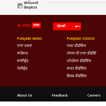
ਬੀਐਮਆਈ
ਕੈਲਕੁਲੇਟਰ
PUNJABI NEWS
PUNJABI VIDEOS
ਤਾਜ਼ਾ ਖ਼ਬਰਾਂ
ਧਰਮ ਵੀਡੀਓਜ਼
ਕਾਰੋਬਾਰ
ਪੰਜਾਬ ਦੀ ਤਾਜ਼ਾ ਵੀਡੀਓ
ਬਾਲੀਵੁੱਡ
ਮਨੋਰੰਜਨ ਵੀਡੀਓਜ਼
ਪੋਲੀਵੁੱਡ
ਭਾਰਤ ਵੀਡੀਓਜ਼
ਵਿਸ਼ਵ ਵੀਡੀਓਜ਼
About Us
Feedback
Careers
ABP NEWS GROUP WEBSITES