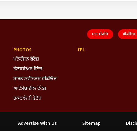
ਸ਼ਾਟ ਵੀਡੀਓ
ਵੀਡੀਓਜ਼
PHOTOS
IPL
ਮਨੋਰੰਜਨ ਫੋਟੋਜ਼
ਹੈਲਥਕੇਅਰ ਫੋਟੋਜ਼
ਭਾਰਤ ਨਵੀਨਤਮ ਵੀਡੀਓਜ਼
ਆਟੋਮੋਬਾਈਲ ਫੋਟੋਜ਼
ਤਕਨਾਲੋਜੀ ਫੋਟੋਜ਼
Advertise With Us
Sitemap
Disc