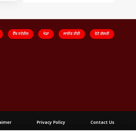
ਵੈੱਬ ਸਟੋਰੀਜ਼
ਖੇਡਾਂ
ਲਾਈਵ ਟੀਵੀ
ਫੋਟੋ ਗੈਲਰੀ
laimer
Privacy Policy
Contact Us
FOLLOW US