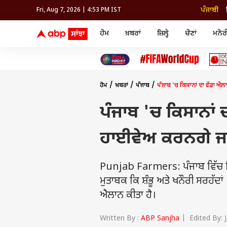
ਪੰਜਾਬੀ
Fri, Aug 7, 2026 | 4:53 PM IST
ਹੋਮ
ਖ਼ਬਰਾਂ
ਜ਼ਿਲ੍ਹੇ
ਚੋਣਾਂ
ਮਨੋਰ
ਖ਼ਬਰਾਂ
ਜ਼ਿਲ੍ਹੇ
ਮਨੋਰ
ਪੰਜਾਬ
ਚੰਡੀਗੜ੍ਹ
ਪੰਜਾਬ
ਪੰਜਾਬ
ਚੰਡੀਗੜ੍ਹ
ਲੋਕ ਸਭਾ ਚੋਣਾਂ ਦੇ ਨਤੀਜੇ
ਪੰਜਾਬੀ ਸਟਾਰ
ਕ੍ਰਿਕਟ
ਬਜਟ
ਸਿਹਤ
ਖੇਤੀਬਾੜੀ ਖ਼ਬਰਾਂ
ਅੰਮ੍ਰਿਤਸਰ
ਲੋਕ ਸਭੀ ਐਗਜ਼ਿਟ ਪੋਲ
ਪਾਲੀਵੁੱਡ
ਫੁੱਟਬਾਲ
ਪਰਸਨਲ ਫਾਈਨਾਂਸ
ਯਾਤਰਾ
ਖੇਤੀਬਾੜੀ ਖ਼ਬਰਾਂ
ਅੰਮ੍ਰਿਤਸਰ
ਪਾਲੀਵ
ਸਿੱਖਿਆ
ਜਲੰਧਰ
ਮੁੱਖ ਉਮੀਦਵਾਰ
ਬਾਲੀਵੁੱਡ
ਉਲੰਪਿਕ
ਮਿਉਚੁਅਲ ਫੰਡ
ਦੇਸ਼
ਲੁਧਿਆਣਾ
ਫਿਲਮ ਰਿਵਿਊ
ਆਈਪੀਐਲ
ਆਈਪੀਓ
ਸਿੱਖਿਆ
ਜਲੰਧਰ
ਬਾਲੀਵ
ਹੋਮ
ਖ਼ਬਰਾਂ
ਪੰਜਾਬ
ਪੰਜਾਬ 'ਚ ਕਿਸਾਨਾਂ ਦਾ ਵੱਡਾ ਐਲ
ਵਿਸ਼ਵ
ਪਟਿਆਲਾ
ਦੇਸ਼
ਲੁਧਿਆਣਾ
ਫਿਲਮ
ਰਾਜਨੀਤੀ
ਸੰਗਰੂਰ
ਵਿਸ਼ਵ
ਪਟਿਆਲਾ
ਅਪਰ
ਪੰਜਾਬ 'ਚ ਕਿਸਾਨਾਂ 
ਰਾਜਨੀਤੀ
ਸੰਗਰੂਰ
ਹਾਈਵੇਅ ਕਰਨਗੇ ਜ
ਧਰਮ
ਬ੍ਰਾਂਡਵਾਇਰ
Punjab Farmers: ਪੰਜਾਬ ਵਿੱਚ ਕ
ਮੁਤਾਬਕ ਕਿ ਸ਼ੰਭੂ ਅਤੇ ਖਨੌਰੀ ਸਰਹੱਦਾਂ
ਐਲਾਨ ਕੀਤਾ ਹੈ।
Written By :
ABP Sanjha
| Edited By: 