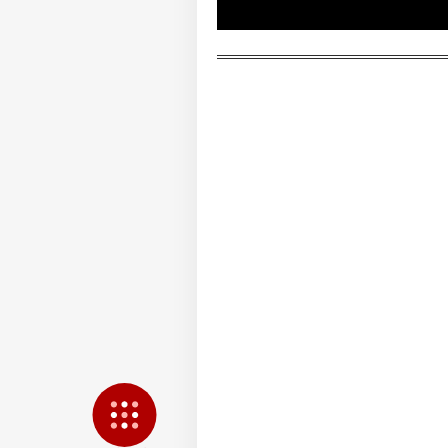
ਫਲਾਈ
LOGIN
ਝਟਕਿ
ਕਰੂ ਮ