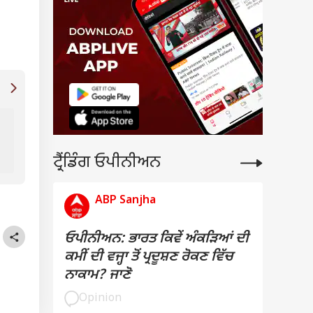
ICC ਨੇ T20 World Cup 2026 ਦੇ ਸ਼ਡਿਊਲ ਦਾ ਕੀਤਾ ਐਲ
ਕਦੋਂ ਅਤੇ ਕਿੱਥੇ ਹੋਵੇਗਾ ਮੈਚ; ਦੇਖੋ ਪੂਰਾ Schedule
ਟ੍ਰੈਂਡਿੰਗ ਓਪੀਨੀਅਨ
ABP Sanjha
ਓਪੀਨੀਅਨ: ਭਾਰਤ ਕਿਵੇਂ ਅੰਕੜਿਆਂ ਦੀ
ਕਮੀਂ ਦੀ ਵਜ੍ਹਾ ਤੋਂ ਪ੍ਰਦੂਸ਼ਣ ਰੋਕਣ ਵਿੱਚ
ਨਾਕਾਮ? ਜਾਣੋ
Opinion