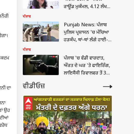
ਰਾਊਂਡ ਮੁਕੰਮਲ, 4.12 ਲੱਖ
ਵੋਟਰ ਲਾਪਤਾ , 5.74 ਲੱਖ
ਖਨੌਰੀ
ਪੰਜਾਬ
ਦੀ...
Punjab News: ਪੰਜਾਬ
ਪੁਲਿਸ ਪ੍ਰਸ਼ਾਸਨ 'ਚ ਮੱਚਿਆ
ਵੇਗਾ।
ਹੜਕੰਪ, ਥਾਂ-ਥਾਂ ਲੱਗੇ ਹਾਈ-
ਟੈਕ ਨਾਕੇ, ਜਾਰੀ ਹੋਇਆ ਰੈੱਡ
ਪੰਜਾਬ
ਅਲਰਟ...
ਸ ਕਦਮ
ਪੰਜਾਬ 'ਚ ਵੱਡੀ ਵਾਰਦਾਤ,
ਔਰਤ ਦੇ ਘਰ 'ਤੇ ਫਾਇਰਿੰਗ,
ਲਾਇਸੈਂਸੀ ਰਿਵਾਲਵਰ ਤੋਂ 3
ਗੋਲੀਆਂ ਚਲਾਈਆਂ; ਜਾਣੋ
ਵੀਡੀਓਜ਼
ਵਨੀ ਦਾ
ਪੂਰਾ ਮਾਮਲਾ...
ਰਨਾ
ਤਾਂ ਉਹ
 ਦੀਆਂ
ਿਰੋਧ