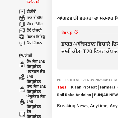
ਪੜਚੋਲ ਕਰੋ
ਵੀਡੀਓ
ਸ਼ਾਟ ਵੀਡੀਓ
ਆਂਗਣਵਾੜੀ ਵਰਕਰਾਂ ਦਾ ਸਰਕਾਰ ਖਿਲ
ਵੈੱਬ ਸਟੋਰੀਜ਼
ਫੋਟੋ ਗੈਲਰੀ
ਹੋਰ ਪੜ੍ਹੋ
ਫਿਲਮ ਰਿਵਿਊ
ਓਪੀਨੀਅਨ
ਭਾਰਤ-ਪਾਕਿਸਤਾਨ ਵਿਚਾਲੇ ਇਸ 
ਜਾਰੀ ਕੀਤਾ T20 ਵਿਸ਼ਵ ਕੱਪ 
ਉਪਯੋਗੀ
ਹੋਮ ਲੋਨ EMI
ਕੈਲਕੁਲੇਟਰ
ਪਰਸਨਲ ਲੌਨ
EMI
PUBLISHED AT : 25 NOV 2025 08:33 PM 
ਕੈਲਕੁਲੇਟਰ
ਕਾਰ ਲੋਨ EMI
Tags :
Kisan Protest
Farmers P
ਕੈਲਕੁਲੇਟਰ
Rail Roko Andolan
PUNJAB NEW
ਐਜ਼ੂਕੇਸ਼ਨ ਲੋਨ
EMI
Breaking News, Anytime, An
ਕੈਲਕੁਲੇਟਰ
ਏਜ਼
ਕੈਲਕੁਲੇਟਰ