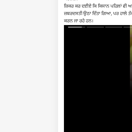
ਜ਼ਿਕਰ ਕਰ ਦਈਏ ਕਿ ਕਿਸਾਨ ਪਹਿਲਾਂ ਵੀ ਆਪਣੀਆ
ਪਰਸਨ
ਜ਼ਬਰਦਸਤੀ ਉਠਾ ਦਿੱਤਾ ਗਿਆ, ਪਰ ਹਾਲੇ ਤੱਕ 
ਕਰਨ ਜਾ ਰਹੇ ਹਨ।
ਟੌ
ਹੈਲੋ ਗੈਸਟ
ਟ੍ਰੈਂਡਿੰ
ਸਾਡੇ ਬਾਰੇ
ਕਰੀਅਰ
ਇਸ਼ਤਿਹਾਰ ਦਿਓ
ਸਾਨੂੰ ਸੰਪਰਕ ਕਰੋ
ਪ੍ਰਾਈਵੇਸੀ ਪਾਲਿਸੀ
Deat
ਤਿਲ
ਦੇਸ਼
ਫੀਡਬੈਕ ਦਿਓ
ਇਨਫ
ਬਾਅ
Air 