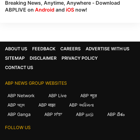
Breaking News, Anytime, Anywhere - Download
ABPLIVE on
Android
and
iOS
now!
ABOUT US
FEEDBACK
CAREERS
ADVERTISE WITH US
SITEMAP
DISCLAIMER
PRIVACY POLICY
CONTACT US
ABP NEWS GROUP WEBSITES
ABP Network
ABP Live
ABP न्यूज़
ABP আনন্দ
ABP माझा
ABP અસ્મિતા
ABP Ganga
ABP ਸਾਂਝਾ
ABP நாடு
ABP దేశం
FOLLOW US