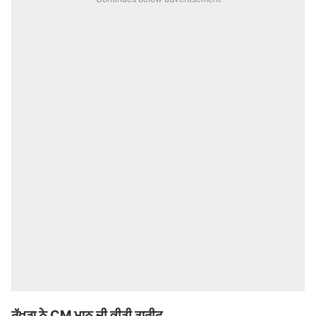
ਰੱਖੜਾ ਨੇ CM ਮਾਨ ਦੀ ਕੀਤੀ ਤਾਰੀਫ