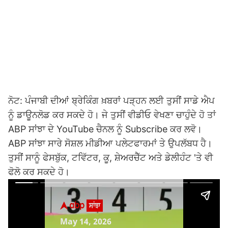
ਨੋਟ: ਪੰਜਾਬੀ ਦੀਆਂ ਬ੍ਰੇਕਿੰਗ ਖ਼ਬਰਾਂ ਪੜ੍ਹਨ ਲਈ ਤੁਸੀਂ ਸਾਡੇ ਐਪ
ਨੂੰ ਡਾਊਨਲੋਡ ਕਰ ਸਕਦੇ ਹੋ। ਜੇ ਤੁਸੀਂ ਵੀਡੀਓ ਵੇਖਣਾ ਚਾਹੁੰਦੇ ਹੋ ਤਾਂ
ABP ਸਾਂਝਾ ਦੇ YouTube ਚੈਨਲ ਨੂੰ Subscribe ਕਰ ਲਵੋ।
ABP ਸਾਂਝਾ ਸਾਰੇ ਸੋਸ਼ਲ ਮੀਡੀਆ ਪਲੇਟਫਾਰਮਾਂ ਤੇ ਉਪਲੱਬਧ ਹੈ।
ਤੁਸੀਂ ਸਾਨੂੰ ਫੇਸਬੁੱਕ, ਟਵਿੱਟਰ, ਕੂ, ਸ਼ੇਅਰਚੈੱਟ ਅਤੇ ਡੇਲੀਹੰਟ 'ਤੇ ਵੀ
ਫੋਲੋ ਕਰ ਸਕਦੇ ਹੋ।