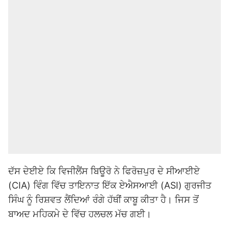
ਦੱਸ ਦੇਈਏ ਕਿ ਵਿਜੀਲੈਂਸ ਬਿਊਰੋ ਨੇ ਫਿਰੋਜ਼ਪੁਰ ਦੇ ਸੀਆਈਏ
(CIA) ਵਿੰਗ ਵਿੱਚ ਤਾਇਨਾਤ ਇੱਕ ਏਐਸਆਈ (ASI) ਗੁਰਜੀਤ
ਸਿੰਘ ਨੂੰ ਰਿਸ਼ਵਤ ਲੈਂਦਿਆਂ ਰੰਗੇ ਹੱਥੀਂ ਕਾਬੂ ਕੀਤਾ ਹੈ। ਜਿਸ ਤੋਂ
ਬਾਅਦ ਮਹਿਕਮੇ ਦੇ ਵਿੱਚ ਹਲਚਲ ਮੱਚ ਗਈ।