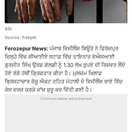
ASI
Source : freepik
Ferozepur News:
ਪੰਜਾਬ ਵਿਜੀਲੈਂਸ ਬਿਊਰੋ ਨੇ ਫਿਰੋਜ਼ਪੁਰ
ਜ਼ਿਲ੍ਹੇ ਵਿੱਚ ਸੀਆਈਏ ਸਟਾਫ਼ ਵਿੱਚ ਤਾਇਨਾਤ ਏਐਸਆਈ
ਗੁਰਜੀਤ ਸਿੰਘ ਉਰਫ਼ ਗੋਲਡੀ ਨੂੰ 1.30 ਲੱਖ ਰੁਪਏ ਦੀ ਰਿਸ਼ਵਤ ਲੈਂਦੇ
ਹੋਏ ਰੰਗੇ ਹੱਥੀਂ ਗ੍ਰਿਫ਼ਤਾਰ ਕੀਤਾ ਹੈ। ਮੁਲਜ਼ਮ ਖ਼ਿਲਾਫ਼
ਭ੍ਰਿਸ਼ਟਾਚਾਰ ਰੋਕੂ ਐਕਟ ਤਹਿਤ ਮੋਹਾਲੀ ਦੇ ਵਿਜੀਲੈਂਸ ਥਾਣੇ ਵਿੱਚ
ਕੇਸ ਦਰਜ ਕਰਕੇ ਜਾਂਚ ਸ਼ੁਰੂ ਕਰ ਦਿੱਤੀ ਗਈ ਹੈ।
Continues below advertisement