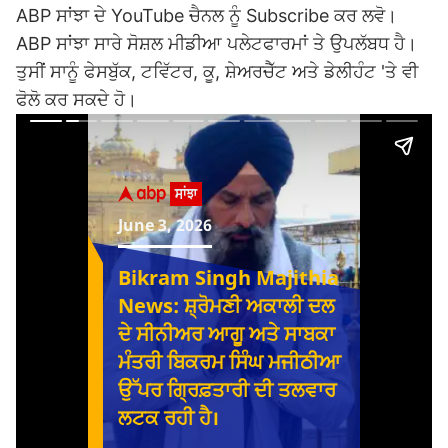
ABP ਸਾਂਝਾ ਦੇ YouTube ਚੈਨਲ ਨੂੰ Subscribe ਕਰ ਲਵੋ।
ABP ਸਾਂਝਾ ਸਾਰੇ ਸੋਸ਼ਲ ਮੀਡੀਆ ਪਲੇਟਫਾਰਮਾਂ ਤੇ ਉਪਲੱਬਧ ਹੈ।
ਤੁਸੀਂ ਸਾਨੂੰ ਫੇਸਬੁੱਕ, ਟਵਿੱਟਰ, ਕੂ, ਸ਼ੇਅਰਚੈੱਟ ਅਤੇ ਡੇਲੀਹੰਟ 'ਤੇ ਵੀ
ਫੋਲੋ ਕਰ ਸਕਦੇ ਹੋ।