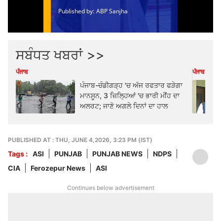
ਸਬੰਧਤ ਖਬਰਾਂ >>
ਪੰਜਾਬ
ਪੰਜਾਬ
ਪੰਜਾਬ-ਚੰਡੀਗੜ੍ਹ 'ਚ ਅੱਜ ਰਫਤਾਰ ਫੜੇਗਾ
ਮਾਨਸੂਨ, 3 ਜ਼ਿਲ੍ਹਿਆਂ 'ਚ ਭਾਰੀ ਮੀਂਹ ਦਾ
ਅਲਰਟ; ਜਾਣੋ ਅਗਲੇ ਦਿਨਾਂ ਦਾ ਹਾਲ
PUBLISHED AT : THU, JUNE 4,2026, 3:23 PM (IST)
Tags :
ASI
PUNJAB
PUNJAB NEWS
NDPS
CIA
Ferozepur News
ASI
Continues below advertisement