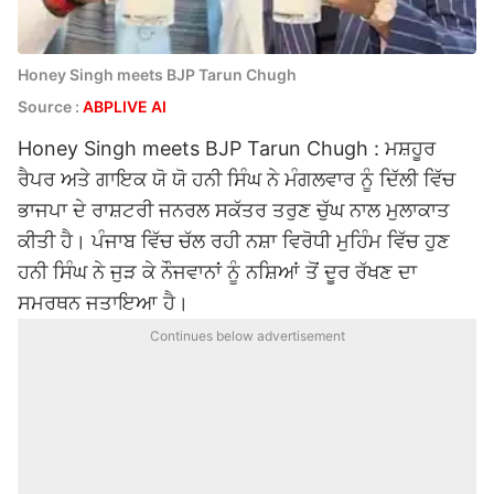
Honey Singh meets BJP Tarun Chugh
Source :
ABPLIVE AI
Honey Singh meets BJP Tarun Chugh : ਮਸ਼ਹੂਰ
ਰੈਪਰ ਅਤੇ ਗਾਇਕ ਯੋ ਯੋ ਹਨੀ ਸਿੰਘ ਨੇ ਮੰਗਲਵਾਰ ਨੂੰ ਦਿੱਲੀ ਵਿੱਚ
ਭਾਜਪਾ ਦੇ ਰਾਸ਼ਟਰੀ ਜਨਰਲ ਸਕੱਤਰ ਤਰੁਣ ਚੁੱਘ ਨਾਲ ਮੁਲਾਕਾਤ
ਕੀਤੀ ਹੈ। ਪੰਜਾਬ ਵਿੱਚ ਚੱਲ ਰਹੀ ਨਸ਼ਾ ਵਿਰੋਧੀ ਮੁਹਿੰਮ ਵਿੱਚ ਹੁਣ
ਹਨੀ ਸਿੰਘ ਨੇ ਜੁੜ ਕੇ ਨੌਜਵਾਨਾਂ ਨੂੰ ਨਸ਼ਿਆਂ ਤੋਂ ਦੂਰ ਰੱਖਣ ਦਾ
ਸਮਰਥਨ ਜਤਾਇਆ ਹੈ।
Continues below advertisement