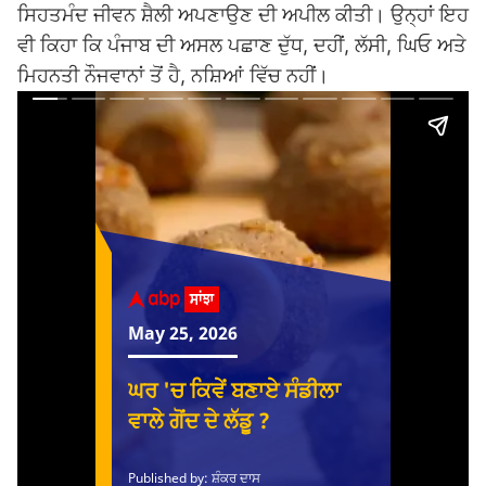
ਸਿਹਤਮੰਦ ਜੀਵਨ ਸ਼ੈਲੀ ਅਪਣਾਉਣ ਦੀ ਅਪੀਲ ਕੀਤੀ। ਉਨ੍ਹਾਂ ਇਹ
ਵੀ ਕਿਹਾ ਕਿ ਪੰਜਾਬ ਦੀ ਅਸਲ ਪਛਾਣ ਦੁੱਧ, ਦਹੀਂ, ਲੱਸੀ, ਘਿਓ ਅਤੇ
ਮਿਹਨਤੀ ਨੌਜਵਾਨਾਂ ਤੋਂ ਹੈ, ਨਸ਼ਿਆਂ ਵਿੱਚ ਨਹੀਂ।