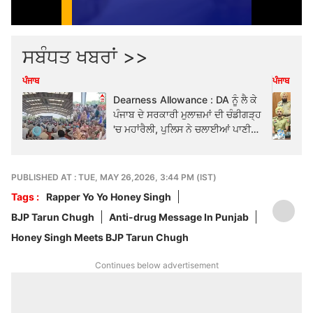
ਸਬੰਧਤ ਖਬਰਾਂ >>
ਪੰਜਾਬ
ਪੰਜਾਬ
Dearness Allowance : DA ਨੂੰ ਲੈ ਕੇ
ਪੰਜਾਬ ਦੇ ਸਰਕਾਰੀ ਮੁਲਾਜ਼ਮਾਂ ਦੀ ਚੰਡੀਗੜ੍ਹ
'ਚ ਮਹਾਂਰੈਲੀ, ਪੁਲਿਸ ਨੇ ਚਲਾਈਆਂ ਪਾਣੀ
ਦੀਆਂ ਬੁਛਾੜਾਂ
PUBLISHED AT : TUE, MAY 26,2026, 3:44 PM (IST)
Tags :
Rapper Yo Yo Honey Singh
BJP Tarun Chugh
Anti-drug Message In Punjab
Honey Singh Meets BJP Tarun Chugh
Continues below advertisement