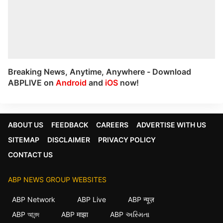
Breaking News, Anytime, Anywhere - Download
ABPLIVE on
Android
and
iOS
now!
ABOUT US
FEEDBACK
CAREERS
ADVERTISE WITH US
SITEMAP
DISCLAIMER
PRIVACY POLICY
CONTACT US
ABP NEWS GROUP WEBSITES
ABP Network
ABP Live
ABP न्यूज़
ABP আনন্দ
ABP माझा
ABP અસ્મિતા