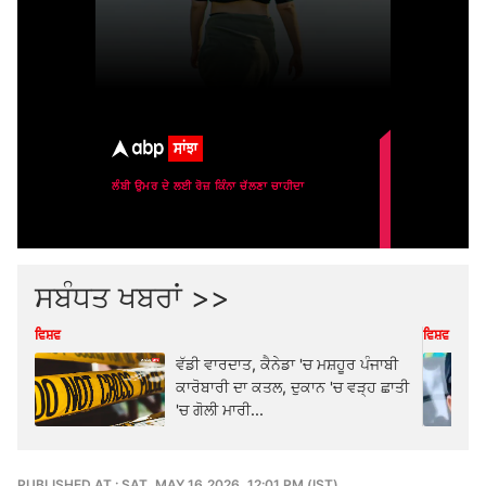
ਸਬੰਧਤ ਖਬਰਾਂ >>
ਵਿਸ਼ਵ
ਵਿਸ਼ਵ
ਵੱਡੀ ਵਾਰਦਾਤ, ਕੈਨੇਡਾ 'ਚ ਮਸ਼ਹੂਰ ਪੰਜਾਬੀ
ਕਾਰੋਬਾਰੀ ਦਾ ਕਤਲ, ਦੁਕਾਨ 'ਚ ਵੜ੍ਹ ਛਾਤੀ
'ਚ ਗੋਲੀ ਮਾਰੀ...
PUBLISHED AT : SAT, MAY 16,2026, 12:01 PM (IST)