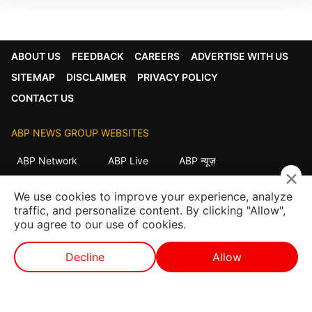
ABOUT US
FEEDBACK
CAREERS
ADVERTISE WITH US
SITEMAP
DISCLAIMER
PRIVACY POLICY
CONTACT US
ABP NEWS GROUP WEBSITES
ABP Network
ABP Live
ABP न्यूज़
×
ABP আনন্দ
ABP माझा
ABP અસ્મિતા
We use cookies to improve your experience, analyze
ABP Ganga
ABP ਸਾਂਝਾ
ABP நாடு
ABP దేశం
traffic, and personalize content. By clicking "Allow",
you agree to our use of cookies.
FOLLOW US
Decline
Allow
ਵੈੱਬ ਸਟੋਰੀਜ਼
ਲਾਈਵ ਟੀਵੀ
ਸ਼ਾਟ ਵੀਡੀਓ
ਵੀਡੀਓਜ਼
This website follows the
DNPA Code of Ethics.
Copyright@2026. All rights reserved.