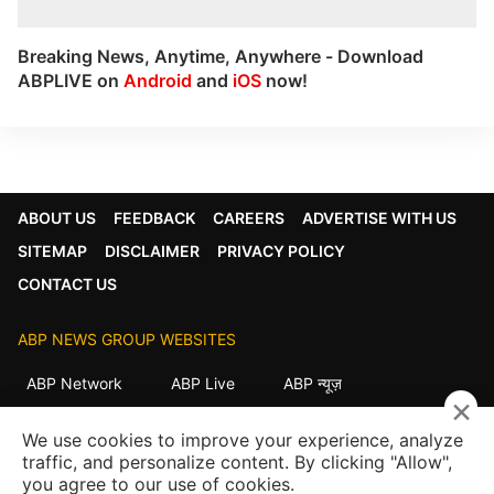
Breaking News, Anytime, Anywhere - Download
ABPLIVE on
Android
and
iOS
now!
ABOUT US
FEEDBACK
CAREERS
ADVERTISE WITH US
SITEMAP
DISCLAIMER
PRIVACY POLICY
CONTACT US
ABP NEWS GROUP WEBSITES
ABP Network
ABP Live
ABP न्यूज़
×
ABP আনন্দ
ABP माझा
ABP અસ્મિતા
We use cookies to improve your experience, analyze
ABP Ganga
ABP ਸਾਂਝਾ
ABP நாடு
ABP దేశం
traffic, and personalize content. By clicking "Allow",
you agree to our use of cookies.