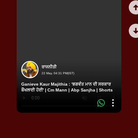
ਰਾਜਨੀਤੀ
22 May, 04:31 PM(IST)
Ganieve Kaur Majithia : 'ਭਗਵੰਤ ਮਾਨ ਦੀ ਸਰਕਾਰ
Ganie
ਬੌਖਲਾਈ ਹੋਈ' | Cm Mann | Abp Sanjha | Shorts
ਖੋਲ੍ਹ
Short