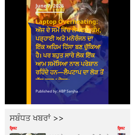
ਸਬੰਧਤ ਖਬਰਾਂ >>
ਕ੍ਰਿਕਟ
ਕ੍ਰਿਕਟ