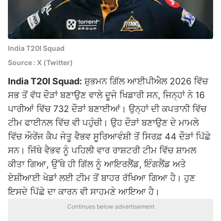
India T20I Squad
Source : X (Twitter)
India T20I Squad:
ਸ਼ੁਭਮਨ ਗਿੱਲ ਆਈਪੀਐਲ 2026 ਵਿੱਚ
ਸਭ ਤੋਂ ਵੱਧ ਦੌੜਾਂ ਬਣਾਉਣ ਵਾਲੇ ਦੂਜੇ ਖਿਡਾਰੀ ਸਨ, ਜਿਨ੍ਹਾਂ ਨੇ 16
ਪਾਰੀਆਂ ਵਿੱਚ 732 ਦੌੜਾਂ ਬਣਾਈਆਂ। ਉਨ੍ਹਾਂ ਦੀ ਕਪਤਾਨੀ ਵਿੱਚ
ਟੀਮ ਫਾਈਨਲ ਵਿੱਚ ਵੀ ਪਹੁੰਚੀ। ਉਹ ਦੌੜਾਂ ਬਣਾਉਣ ਦੇ ਮਾਮਲੇ
ਵਿੱਚ ਔਰੇਂਜ ਕੈਪ ਜੇਤੂ ਵੈਭਵ ਸੂਰਿਆਵੰਸ਼ੀ ਤੋਂ ਸਿਰਫ਼ 44 ਦੌੜਾਂ ਪਿੱਛੇ
ਸਨ। ਜਿੱਥੇ ਵੈਭਵ ਨੂੰ ਪਹਿਲੀ ਵਾਰ ਰਾਸ਼ਟਰੀ ਟੀਮ ਵਿੱਚ ਸ਼ਾਮਲ
ਕੀਤਾ ਗਿਆ, ਉੱਥੇ ਹੀ ਗਿੱਲ ਨੂੰ ਆਇਰਲੈਂਡ, ਇੰਗਲੈਂਡ ਅਤੇ
ਏਸ਼ੀਆਈ ਖੇਡਾਂ ਲਈ ਟੀਮ ਤੋਂ ਬਾਹਰ ਰੱਖਿਆ ਗਿਆ ਹੈ। ਹੁਣ
ਇਸਦੇ ਪਿੱਛੇ ਦਾ ਕਾਰਨ ਵੀ ਸਾਹਮਣੇ ਆਇਆ ਹੈ।
Continues below advertisement