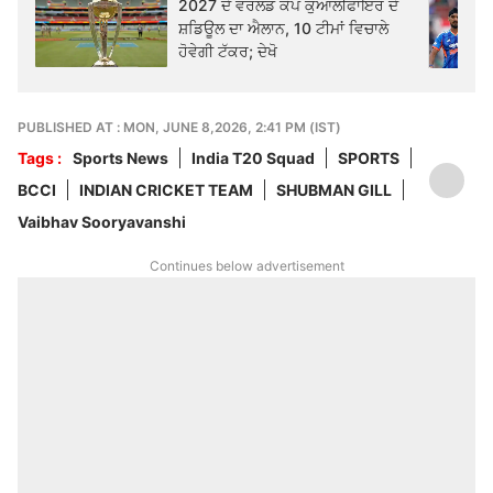
2027 ਦੇ ਵਰਲਡ ਕੱਪ ਕੁਆਲੀਫਾਇਰ ਦੇ
ਸ਼ਡਿਊਲ ਦਾ ਐਲਾਨ, 10 ਟੀਮਾਂ ਵਿਚਾਲੇ
ਹੋਵੇਗੀ ਟੱਕਰ; ਦੇਖੋ
PUBLISHED AT : MON, JUNE 8,2026, 2:41 PM (IST)
Tags :
Sports News
India T20 Squad
SPORTS
BCCI
INDIAN CRICKET TEAM
SHUBMAN GILL
Vaibhav Sooryavanshi
Continues below advertisement