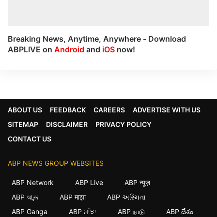
Breaking News, Anytime, Anywhere - Download
ABPLIVE on
Android
and
iOS
now!
ABOUT US
FEEDBACK
CAREERS
ADVERTISE WITH US
SITEMAP
DISCLAIMER
PRIVACY POLICY
CONTACT US
ABP NEWS GROUP WEBSITES
ABP Network
ABP Live
ABP न्यूज़
×
ABP আনন্দ
ABP माझा
ABP અસ્મિતા
ABP Ganga
ABP ਸਾਂਝਾ
ABP நாடு
ABP దేశం
We use cookies to improve your experience, analyze