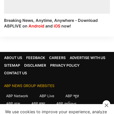
Breaking News, Anytime, Anywhere - Download
ABPLIVE on
Android
and
iOS
now!
ABOUT US
FEEDBACK
CAREERS
ADVERTISE WITH US
SITEMAP
DISCLAIMER
PRIVACY POLICY
CONTACT US
ABP NEWS GROUP WEBSITES
ABP Network
ABP Live
ABP न्यूज़
×
ABP আনন্দ
ABP माझा
ABP અસ્મિતા
ABP Ganga
ABP ਸਾਂਝਾ
ABP நாடு
ABP దేశం
We use cookies to improve your experience, analyze