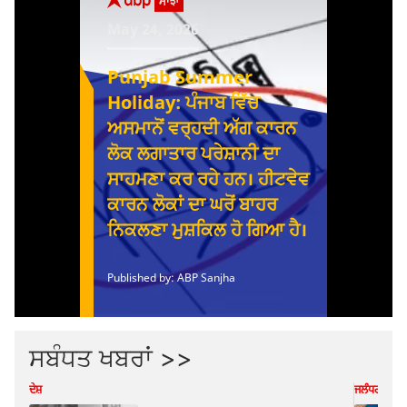
ਸਬੰਧਤ ਖਬਰਾਂ >>
ਦੇਸ਼
ਜਲੰਧਰ