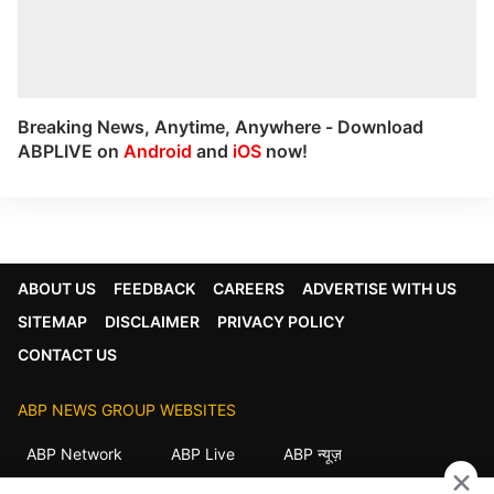
Breaking News, Anytime, Anywhere - Download
ABPLIVE on
Android
and
iOS
now!
ABOUT US
FEEDBACK
CAREERS
ADVERTISE WITH US
SITEMAP
DISCLAIMER
PRIVACY POLICY
CONTACT US
ABP NEWS GROUP WEBSITES
ABP Network
ABP Live
ABP न्यूज़
×
ABP আনন্দ
ABP माझा
ABP અસ્મિતા