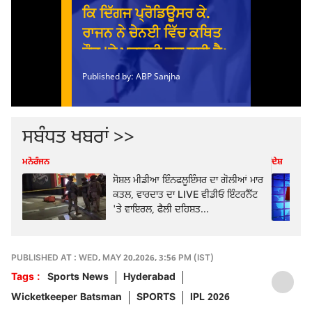
ਸਬੰਧਤ ਖਬਰਾਂ >>
ਮਨੋਰੰਜਨ
ਦੇਸ਼
ਸੋਸ਼ਲ ਮੀਡੀਆ ਇੰਨਫਲੂਇੰਸਰ ਦਾ ਗੋਲੀਆਂ ਮਾਰ
ਕਤਲ, ਵਾਰਦਾਤ ਦਾ LIVE ਵੀਡੀਓ ਇੰਟਰਨੈੱਟ
'ਤੇ ਵਾਇਰਲ, ਫੈਲੀ ਦਹਿਸ਼ਤ...
PUBLISHED AT : WED, MAY 20,2026, 3:56 PM (IST)
Tags :
Sports News
Hyderabad
Wicketkeeper Batsman
SPORTS
IPL 2026