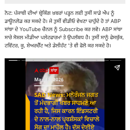
ਨੋਟ: ਪੰਜਾਬੀ ਦੀਆਂ ਬ੍ਰੇਕਿੰਗ ਖ਼ਬਰਾਂ ਪੜ੍ਹਨ ਲਈ ਤੁਸੀਂ ਸਾਡੇ ਐਪ ਨੂੰ
ਡਾਊਨਲੋਡ ਕਰ ਸਕਦੇ ਹੋ। ਜੇ ਤੁਸੀਂ ਵੀਡੀਓ ਵੇਖਣਾ ਚਾਹੁੰਦੇ ਹੋ ਤਾਂ ABP
ਸਾਂਝਾ ਦੇ YouTube ਚੈਨਲ ਨੂੰ Subscribe ਕਰ ਲਵੋ। ABP ਸਾਂਝਾ
ਸਾਰੇ ਸੋਸ਼ਲ ਮੀਡੀਆ ਪਲੇਟਫਾਰਮਾਂ ਤੇ ਉਪਲੱਬਧ ਹੈ। ਤੁਸੀਂ ਸਾਨੂੰ ਫੇਸਬੁੱਕ,
ਟਵਿੱਟਰ, ਕੂ, ਸ਼ੇਅਰਚੈੱਟ ਅਤੇ ਡੇਲੀਹੰਟ 'ਤੇ ਵੀ ਫੋਲੋ ਕਰ ਸਕਦੇ ਹੋ।