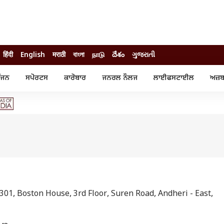
हिंदी
English
मराठी
বাংলা
நாடு
దేశం
ગુજરાતી
ੰਜਨ
ਸਪੋਰਟਸ
ਕਾਰੋਬਾਰ
ਜਨਰਲ ਨੌਲਜ
ਲਾਈਫਸਟਾਈਲ
ਅਜ਼ਬ
ੰਜਨ
ਸਪੋਰਟਸ
ਕਾਰੋਬਾਰ
ੀ ਸਟਾਰ
ਕ੍ਰਿਕਟ
ਬਜਟ
ੁੱਡ
ਫੁੱਟਬਾਲ
ਪਰਸਨਲ ਫਾਈਨਾਂਸ
ੁੱਡ
ਉਲੰਪਿਕ
ਮਿਉਚੁਅਲ ਫੰਡ
 ਰਿਵਿਊ
ਆਈਪੀਐਲ
ਆਈਪੀਓ
ਾਧ
ਚੋਣਾਂ 2025
ਟ੍ਰੈਂਡਿੰਗ
, Boston House, 3rd Floor, Suren Road, Andheri - East,