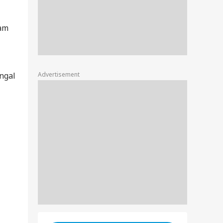
tam
Advertisement
engal