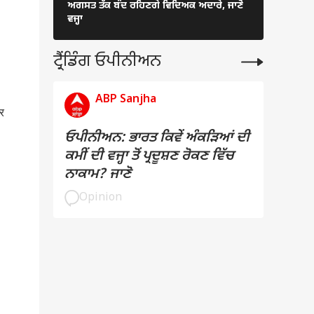
ਅਗਸਤ ਤੱਕ ਬੰਦ ਰਹਿਣਗੇ ਵਿਦਿਅਕ ਅਦਾਰੇ, ਜਾਣੋ
ਤਿਲ ਪਿਆ ਭਾ
ਵਜ੍ਹਾ
ਸਾਲ ਬਾਅਦ 
ਟ੍ਰੈਂਡਿੰਗ ਓਪੀਨੀਅਨ
ABP Sanjha
र
ਓਪੀਨੀਅਨ: ਭਾਰਤ ਕਿਵੇਂ ਅੰਕੜਿਆਂ ਦੀ
ਕਮੀਂ ਦੀ ਵਜ੍ਹਾ ਤੋਂ ਪ੍ਰਦੂਸ਼ਣ ਰੋਕਣ ਵਿੱਚ
ਨਾਕਾਮ? ਜਾਣੋ
Opinion