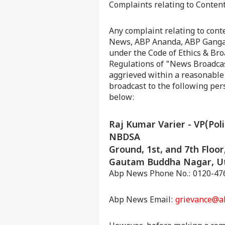
Complaints relating to Content
Any complaint relating to con
News, ABP Ananda, ABP Ganga
under the Code of Ethics & Br
Regulations of "News Broadcas
aggrieved within a reasonable 
broadcast to the following pe
below:
Raj Kumar Varier - VP(Pol
NBDSA
Ground, 1st, and 7th Floor,
Gautam Buddha Nagar, Ut
Abp News Phone No.: 0120-476
Abp News Email:
grievance@a