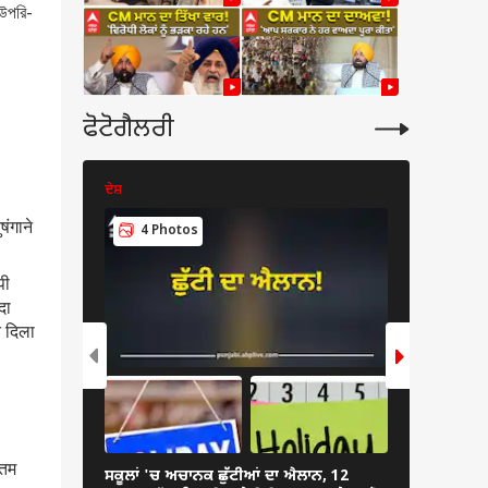
 উপরি-
ਫੋਟੋਗੈਲਰੀ
ਦੇਸ਼
ਟ੍ਰੈਂਡਿੰਗ
ंगाने
4 Photos
6 Pho
पी
दा
न दिला
ौतम
ਸਕੂਲਾਂ 'ਚ ਅਚਾਨਕ ਛੁੱਟੀਆਂ ਦਾ ਐਲਾਨ, 12
Alondra Si