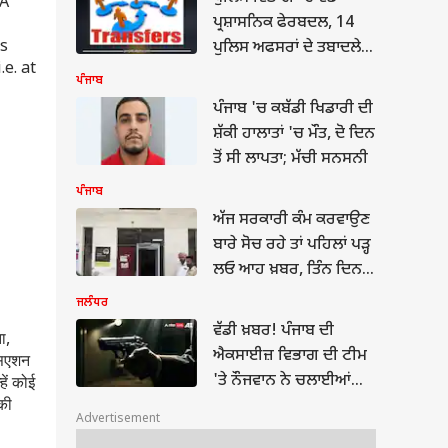
DA
ਪ੍ਰਸ਼ਾਸਨਿਕ ਫੇਰਬਦਲ, 14
rs
ਪੁਲਿਸ ਅਫਸਰਾਂ ਦੇ ਤਬਾਦਲੇ,
e. at
11 ਸਟੇਸ਼ਨ ਇੰਚਾਰਜਾਂ ਅਤੇ 3
ਪੰਜਾਬ
SI ਨੂੰ ਮਿਲੀ ਨਵੀ ਜ਼ਿੰਮੇਵਾਰੀ,
ਪੰਜਾਬ 'ਚ ਕਬੱਡੀ ਖਿਡਾਰੀ ਦੀ
ਵੇਖੋ ਲਿਸਟ...
ਸ਼ੱਕੀ ਹਾਲਾਤਾਂ 'ਚ ਮੌਤ, ਦੋ ਦਿਨ
ਤੋਂ ਸੀ ਲਾਪਤਾ; ਮੱਚੀ ਸਨਸਨੀ
ਪੰਜਾਬ
ਅੱਜ ਸਰਕਾਰੀ ਕੰਮ ਕਰਵਾਉਣ
ਬਾਰੇ ਸੋਚ ਰਹੇ ਤਾਂ ਪਹਿਲਾਂ ਪੜ੍ਹ
ਲਓ ਆਹ ਖ਼ਬਰ, ਤਿੰਨ ਦਿਨ
ਕੰਮ ਰਹੇਗਾ ਠੱਪ; ਜਾਣੋ ਵਜ੍ਹਾ
ਜਲੰਧਰ
ਵੱਡੀ ਖ਼ਬਰ! ਪੰਜਾਬ ਦੀ
ा,
ਐਕਸਾਈਜ਼ ਵਿਭਾਗ ਦੀ ਟੀਮ
ोसिएशन
'ਤੇ ਨੌਜਵਾਨ ਨੇ ਚਲਾਈਆਂ
हें कोई
नकी
ਤਾੜਤਾੜ ਗੋਲੀਆਂ, ਮੱਚੀ
Advertisement
ਸਨਸਨੀ; ਇਲਾਕੇ 'ਚ ਦਹਿਸ਼ਤ