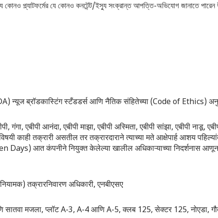
 যে কোনও প্ল্যাটফর্মের যে কোনও কনটেন্ট/ইস্যু সংক্রান্ত আপত্তি-অভিযোগ জানাতে পারেন
) न्यूज ब्रॉडकास्टिंग स्टँडडर्स आणि नैतिक संहितेच्या (Code of Ethics) अनुष
 एबीपी, गंगा, एबीपी आनंदा, एबीपी माझा, एबीपी अस्मिता, एबीपी सांझा, एबीपी नाडू, एबी
िषयी काही तक्रारी असतील तर तक्रारदाराने त्याच्या मते आक्षेपार्ह आशय पहिल्यां
even Days) आत कंपनीने नियुक्त केलेल्या खालील अधिकाऱ्याच्या निदर्शनास आणू
णि नियामक) तक्रारनिवारण अधिकारी, एनबीएसए
ा आणि सातवा मजला, प्लॉट A-3, A-4 आणि A-5, क्लब 125, सेक्टर 125, नोएडा, ग