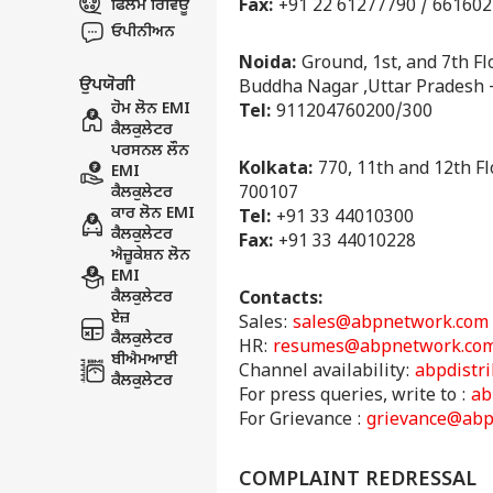
ਫਿਲਮ ਰਿਵਿਊ
Fax:
+91 22 61277790 / 66160
ਓਪੀਨੀਅਨ
Noida:
Ground, 1st, and 7th Flo
ਉਪਯੋਗੀ
Buddha Nagar ,Uttar Pradesh 
ਹੋਮ ਲੋਨ EMI
Tel:
911204760200/300
ਕੈਲਕੁਲੇਟਰ
ਪਰਸਨਲ ਲੌਨ
Kolkata:
770, 11th and 12th Fl
EMI
ਕੈਲਕੁਲੇਟਰ
700107
ਕਾਰ ਲੋਨ EMI
Tel:
+91 33 44010300
ਕੈਲਕੁਲੇਟਰ
Fax:
+91 33 44010228
ਐਜ਼ੂਕੇਸ਼ਨ ਲੋਨ
EMI
ਕੈਲਕੁਲੇਟਰ
Contacts:
ਏਜ਼
Sales:
sales@abpnetwork.com
ਕੈਲਕੁਲੇਟਰ
HR:
resumes@abpnetwork.co
ਬੀਐਮਆਈ
Channel availability:
abpdistr
ਕੈਲਕੁਲੇਟਰ
For press queries, write to :
ab
For Grievance :
grievance@abp
COMPLAINT REDRESSAL