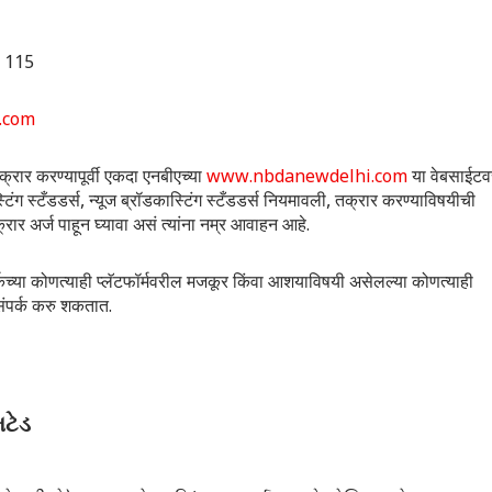
 115
.com
्रार करण्यापूर्वी एकदा एनबीएच्या
www.nbdanewdelhi.com
या वेबसाईटव
स्टँडडर्स, न्यूज ब्रॉडकास्टिंग स्टँडडर्स नियमावली, तक्रार करण्याविषयीची
रार अर्ज पाहून घ्यावा असं त्यांना नम्र आवाहन आहे.
टवर्कच्या कोणत्याही प्लॅटफॉर्मवरील मजकूर किंवा आशयाविषयी असेलल्या कोणत्याही
संपर्क करु शकतात.
િટેડ