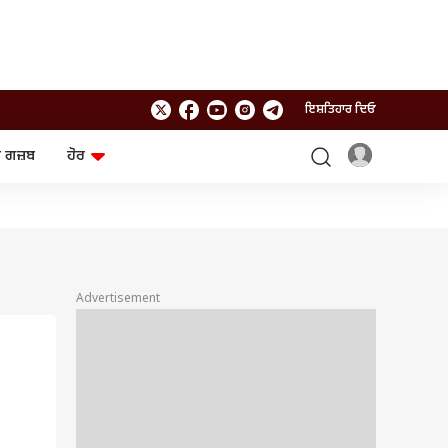
ਇਸ਼ਤਿਹਾਰ ਦਿਓ
 ਗਜ਼ਬ
ਹੋਰ
ਲਾਈਫਸਟਾਈਲ
ਤਕਨਾਲੌਜੀ
ਸਿਹਤ
ਗੈਜੇਟ
ਯਾਤਰਾ
Chat GPT
ਜਨਰਲ ਨੌਲਜ
ਅਜ਼ਬ ਗਜ਼ਬ
Advertisement
ਰਾਸ਼ੀਫਲ
ਆਟੋ