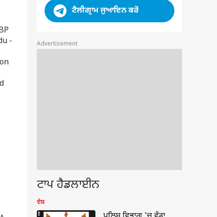
ਟੈਲੀਗ੍ਰਾਮ ਜੁਆਇਨ ਕਰੋ
ABP
du -
Advertisement
son
ed
ਟਾਪ ਹੈਡਲਾਈਨ
ਦੇਸ਼
ਪੁਲਿਸ ਵਿਭਾਗ 'ਚ ਵੱਡਾ