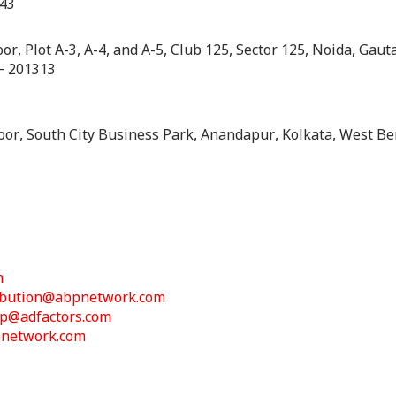
243
or, Plot A-3, A-4, and A-5, Club 125, Sector 125, Noida, Gau
– 201313
oor, South City Business Park, Anandapur, Kolkata, West B
m
ibution@abpnetwork.com
p@adfactors.com
network.com