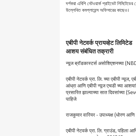
দর্শকরা এবিপি নেটওয়ার্ক প্রাইভেট লিমিটেডের
উল্লেখিত কমপ্লায়েন্স অফিসারের কাছেও।
एबीपी नेटवर्क प्रायव्हेट लिमिटेड
आशय संबंधित तक्रारी
न्यूज ब्रॉडकास्टर्स असोशिएशनच्या (NBDA
एबीपी नेटवर्क प्रा. लि. च्या एबीपी न्यूज,
आंध्रा आणि एबीपी न्यूज एचडी च्या आशयाव
प्रसारित झाल्याच्या सात दिवसांच्या (S
पाहिजे
राजकुमार वारियर - उपाध्यक्ष (धोरण आ
एबीपी नेटवर्क प्रा. लि. ग्राउंड, पहिल