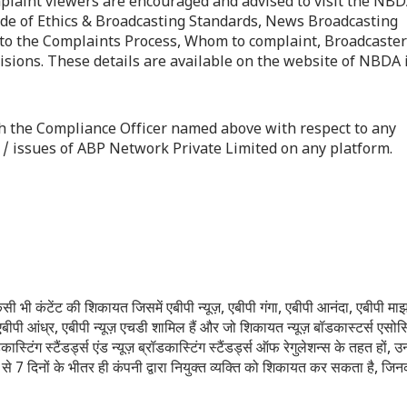
laint viewers are encouraged and advised to visit the NB
de of Ethics & Broadcasting Standards, News Broadcasting
 to the Complaints Process, Whom to complaint, Broadcaste
ions. These details are available on the website of NBDA i.
 the Compliance Officer named above with respect to any
 / issues of ABP Network Private Limited on any platform.
किसी भी कंटेंट की शिकायत जिसमें एबीपी न्यूज़, एबीपी गंगा, एबीपी आनंदा, एबीपी माझ
 एबीपी आंध्र, एबीपी न्यूज़ एचडी शामिल हैं और जो शिकायत न्यूज़ बॉडकास्टर्स एस
 स्टैंडर्ड्स एंड न्यूज़ ब्रॉडकास्टिंग स्टैंडर्ड्स ऑफ रेगुलेशन्स के तहत हों, उन्
से 7 दिनों के भीतर ही कंपनी द्वारा नियुक्त व्यक्ति को शिकायत कर सकता है, जि