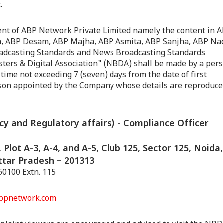
.
tent of ABP Network Private Limited namely the content in 
, ABP Desam, ABP Majha, ABP Asmita, ABP Sanjha, ABP Na
oadcasting Standards and News Broadcasting Standards
ters & Digital Association" (NBDA) shall be made by a per
time not exceeding 7 (seven) days from the date of first
rson appointed by the Company whose details are reproduc
icy and Regulatory affairs) - Compliance Officer
 Plot A-3, A-4, and A-5, Club 125, Sector 125, Noida,
tar Pradesh – 201313
0100 Extn. 115
bpnetwork.com