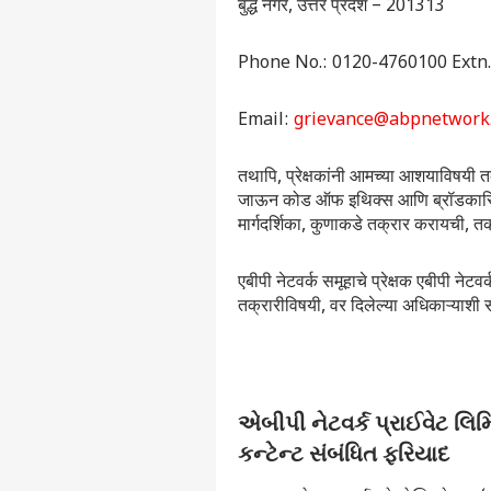
बुद्ध नगर, उत्तर प्रदेश – 201313
Phone No.: 0120-4760100 Extn.
Email:
grievance@abpnetwork
तथापि, प्रेक्षकांनी आमच्या आशयाविषयी तक
जाऊन कोड ऑफ इथिक्स आणि ब्रॉडकास्टिंग 
मार्गदर्शिका, कुणाकडे तक्रार करायची, तक्
एबीपी नेटवर्क समूहाचे प्रेक्षक एबीपी ने
तक्रारीविषयी, वर दिलेल्या अधिकाऱ्याशी 
એબીપી નેટવર્ક પ્રાઈવેટ લિમ
કન્ટેન્ટ સંબંધિત ફરિયાદ