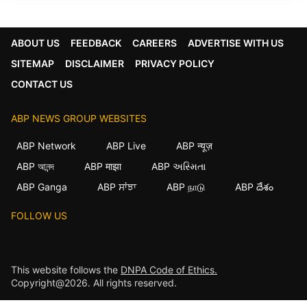
ABOUT US
FEEDBACK
CAREERS
ADVERTISE WITH US
SITEMAP
DISCLAIMER
PRIVACY POLICY
CONTACT US
ABP NEWS GROUP WEBSITES
ABP Network
ABP Live
ABP न्यूज़
ABP আনন্দ
ABP माझा
ABP અસ્મિતા
ABP Ganga
ABP ਸਾਂਝਾ
ABP நாடு
ABP దేశం
FOLLOW US
This website follows the
DNPA Code of Ethics.
Copyright@2026. All rights reserved.