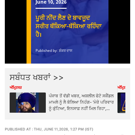
ਸਬੰਧਤ ਖਬਰਾਂ >>
ਅੰਮ੍ਰਿਤਸਰ
ਅੰਮ੍ਰਿਤਸਰ
ਪੰਜਾਬ ਤੋਂ ਵੱਡੀ ਖਬਰ, ਅਸ਼ਲੀਲ ਫੋਟੋ ਸਕੈਂਡਲ
ਮਾਮਲੇ ਨੂੰ ਲੈ ਬੋਲਿਆ ਨਿਹੰਗ- 'ਮੇਰੇ ਪਰਿਵਾਰ
ਨੂੰ ਕੁੱਟਿਆ, ਇਨਸਾਫ਼ ਨਹੀਂ ਮਿਲ ਰਿਹਾ,
ਕੱਲ੍ਹ ਇੰਸਟਾਗ੍ਰਾਮ 'ਤੇ ਲਾਈਵ ਹੋ ਕੇ ਮੌਤ
ਨੂੰ...
PUBLISHED AT : THU, JUNE 11,2026, 1:27 PM (IST)