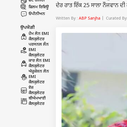
ਫੋਟੋ ਗੈਲਰੀ
ਦੇਰ ਰਾਤ ਇੱਕ 25 ਸਾਲਾ ਨੌਜਵਾਨ ਦੀ
ਫਿਲਮ ਰਿਵਿਊ
ਓਪੀਨੀਅਨ
Written By :
ABP Sanjha
| Curated By:
ਉਪਯੋਗੀ
ਹੋਮ ਲੋਨ EMI
ਕੈਲਕੁਲੇਟਰ
ਪਰਸਨਲ ਲੌਨ
EMI
ਕੈਲਕੁਲੇਟਰ
ਕਾਰ ਲੋਨ EMI
ਕੈਲਕੁਲੇਟਰ
ਐਜ਼ੂਕੇਸ਼ਨ ਲੋਨ
EMI
ਕੈਲਕੁਲੇਟਰ
ਏਜ਼
ਕੈਲਕੁਲੇਟਰ
ਬੀਐਮਆਈ
ਕੈਲਕੁਲੇਟਰ