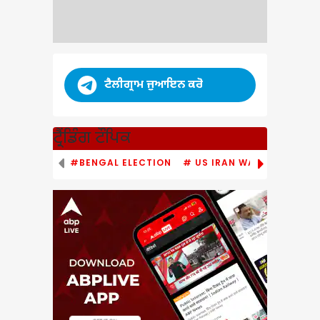
ਟੈਲੀਗ੍ਰਾਮ ਜੁਆਇਨ ਕਰੋ
ਟ੍ਰੈਂਡਿੰਗ ਟੌਪਿਕ
#BENGAL ELECTION
# US IRAN WAR
# PM MO