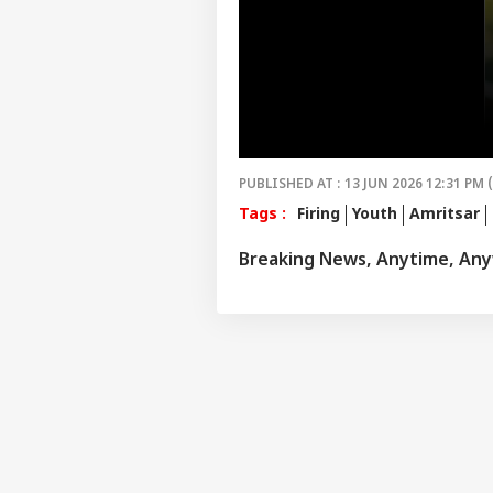
ਦਿਨਾ
PUBLISHED AT : 13 JUN 2026 12:31 PM 
Tags :
Firing
Youth
Amritsar
Breaking News, Anytime, An