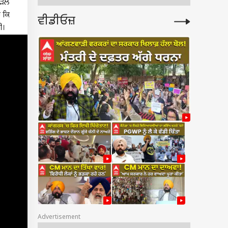
ੇੜਲੇ
 ਕਿ
ਵੀਡੀਓਜ਼
ੀ।
Advertisement