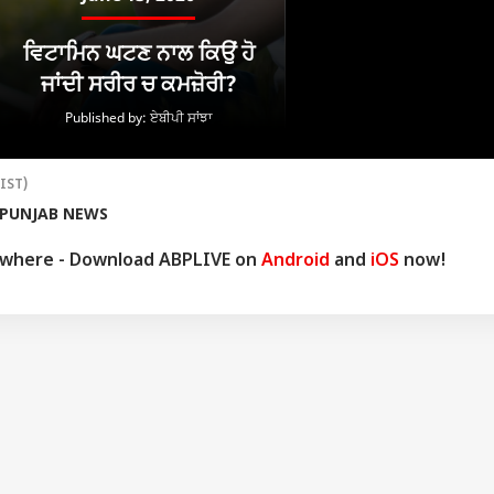
ਂ 'ਚ ਵੱਡਾ ਫੈਸਲਾ...
(IST)
PUNJAB NEWS
ywhere - Download ABPLIVE on
Android
and
iOS
now!