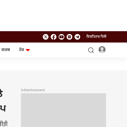
ਇਸ਼ਤਿਹਾਰ ਦਿਓ
 ਗਜ਼ਬ
ਹੋਰ
ਲਾਈਫਸਟਾਈਲ
ਤਕਨਾਲੌਜੀ
ਸਿਹਤ
ਗੈਜੇਟ
ਯਾਤਰਾ
Chat GPT
ਜਨਰਲ ਨੌਲਜ
ਅਜ਼ਬ ਗਜ਼ਬ
Advertisement
ੇ
ਰਾਸ਼ੀਫਲ
ਆਟੋ
ੰਪ
ਬੀਤੀ