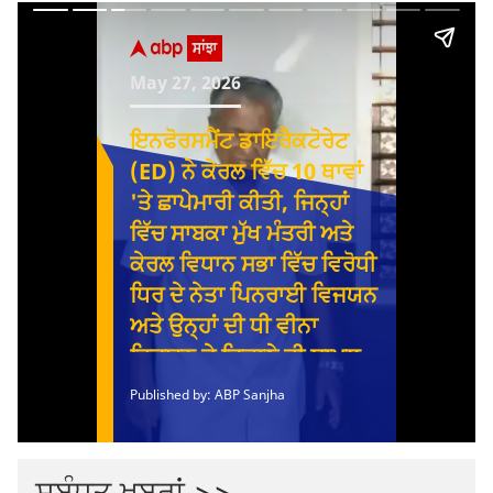
ਸਬੰਧਤ ਖਬਰਾਂ >>