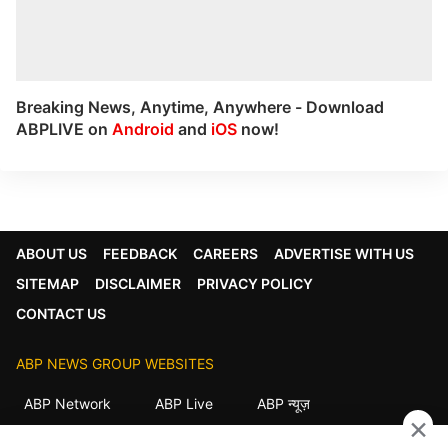
Breaking News, Anytime, Anywhere - Download
ABPLIVE on
Android
and
iOS
now!
ABOUT US
FEEDBACK
CAREERS
ADVERTISE WITH US
SITEMAP
DISCLAIMER
PRIVACY POLICY
CONTACT US
ABP NEWS GROUP WEBSITES
ABP Network
ABP Live
ABP न्यूज़
×
ABP আনন্দ
ABP माझा
ABP અસ્મિતા