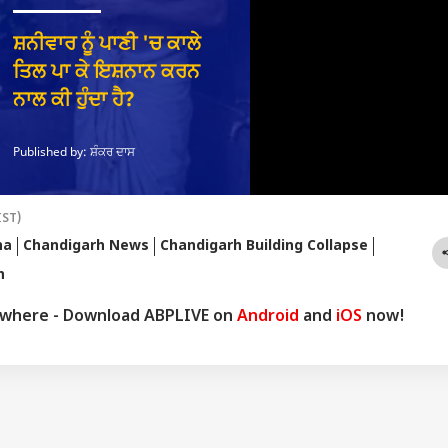
IST)
ha
Chandigarh News
Chandigarh Building Collapse
h
ywhere - Download ABPLIVE on
Android
and
iOS
now!