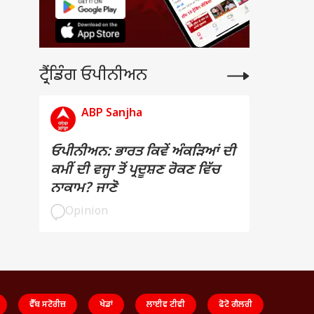
ਟ੍ਰੈਂਡਿੰਗ ਓਪੀਨੀਅਨ
ABP Sanjha
ਓਪੀਨੀਅਨ: ਭਾਰਤ ਕਿਵੇਂ ਅੰਕੜਿਆਂ ਦੀ
ਕਮੀਂ ਦੀ ਵਜ੍ਹਾ ਤੋਂ ਪ੍ਰਦੂਸ਼ਣ ਰੋਕਣ ਵਿੱਚ
ਨਾਕਾਮ? ਜਾਣੋ
Opinion
ਵੈੱਬ ਸਟੋਰੀਜ਼
ਖੇਡਾਂ
ਲਾਈਵ ਟੀਵੀ
ਫੋਟੋ ਗੈਲਰੀ