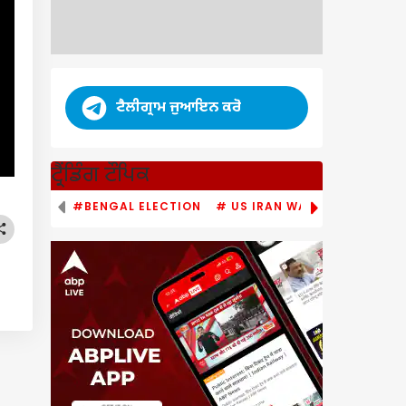
ਟੈਲੀਗ੍ਰਾਮ ਜੁਆਇਨ ਕਰੋ
ਟ੍ਰੈਂਡਿੰਗ ਟੌਪਿਕ
#BENGAL ELECTION
# US IRAN WAR
# PM MODI