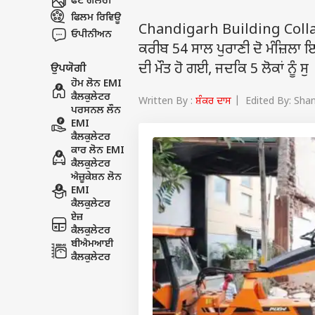
ਫੋਟੋ ਗੈਲਰੀ
ਫਿਲਮ ਰਿਵਿਊ
Chandigarh Building Collapse
ਓਪੀਨੀਅਨ
ਕਰੀਬ 54 ਸਾਲ ਪੁਰਾਣੀ ਦੋ ਮੰਜ਼ਿਲਾ 
ਦੀ ਮੌਤ ਹੋ ਗਈ, ਜਦਕਿ 5 ਲੋਕਾਂ ਨੂੰ ਸੁ
ਉਪਯੋਗੀ
ਹੋਮ ਲੋਨ EMI
ਕੈਲਕੁਲੇਟਰ
Written By :
ਸ਼ੰਕਰ ਦਾਸ
| Edited By: Shan
ਪਰਸਨਲ ਲੌਨ
EMI
ਕੈਲਕੁਲੇਟਰ
ਕਾਰ ਲੋਨ EMI
ਕੈਲਕੁਲੇਟਰ
ਐਜ਼ੂਕੇਸ਼ਨ ਲੋਨ
EMI
ਕੈਲਕੁਲੇਟਰ
ਏਜ਼
ਕੈਲਕੁਲੇਟਰ
ਬੀਐਮਆਈ
ਕੈਲਕੁਲੇਟਰ