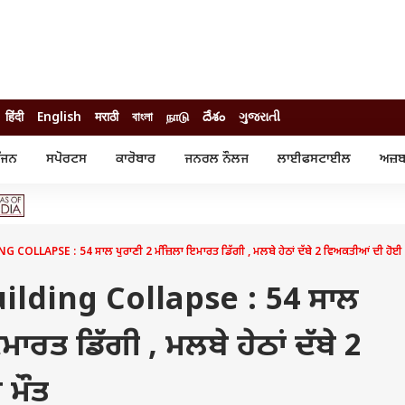
हिंदी
English
मराठी
বাংলা
நாடு
దేశం
ગુજરાતી
ੰਜਨ
ਸਪੋਰਟਸ
ਕਾਰੋਬਾਰ
ਜਨਰਲ ਨੌਲਜ
ਲਾਈਫਸਟਾਈਲ
ਅਜ਼ਬ
ੰਜਨ
ਸਪੋਰਟਸ
ਕਾਰੋਬਾਰ
ੀ ਸਟਾਰ
ਕ੍ਰਿਕਟ
ਬਜਟ
ੁੱਡ
ਫੁੱਟਬਾਲ
ਪਰਸਨਲ ਫਾਈਨਾਂਸ
ੁੱਡ
ਉਲੰਪਿਕ
ਮਿਉਚੁਅਲ ਫੰਡ
LAPSE : 54 ਸਾਲ ਪੁਰਾਣੀ 2 ਮੰਜ਼ਿਲਾ ਇਮਾਰਤ ਡਿੱਗੀ , ਮਲਬੇ ਹੇਠਾਂ ਦੱਬੇ 2 ਵਿਅਕਤੀਆਂ ਦੀ ਹੋਈ 
 ਰਿਵਿਊ
ਆਈਪੀਐਲ
ਆਈਪੀਓ
ਾਧ
ਚੋਣਾਂ 2025
ਟ੍ਰੈਂਡਿੰਗ
lding Collapse : 54 ਸਾਲ
ਮਾਰਤ ਡਿੱਗੀ , ਮਲਬੇ ਹੇਠਾਂ ਦੱਬੇ 2
 ਮੌਤ