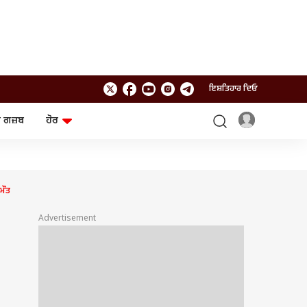
ਇਸ਼ਤਿਹਾਰ ਦਿਓ
 ਗਜ਼ਬ
ਹੋਰ
ਲਾਈਫਸਟਾਈਲ
ਤਕਨਾਲੌਜੀ
ਸਿਹਤ
ਗੈਜੇਟ
ਯਾਤਰਾ
Chat GPT
ਮੌਤ
ਜਨਰਲ ਨੌਲਜ
ਅਜ਼ਬ ਗਜ਼ਬ
Advertisement
ਰਾਸ਼ੀਫਲ
ਆਟੋ