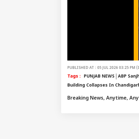
PUBLISHED AT : 05 JUL 2026 03:25 PM (
Tags :
PUNJAB NEWS
ABP Sanj
Building Collapses In Chandigar
Breaking News, Anytime, An