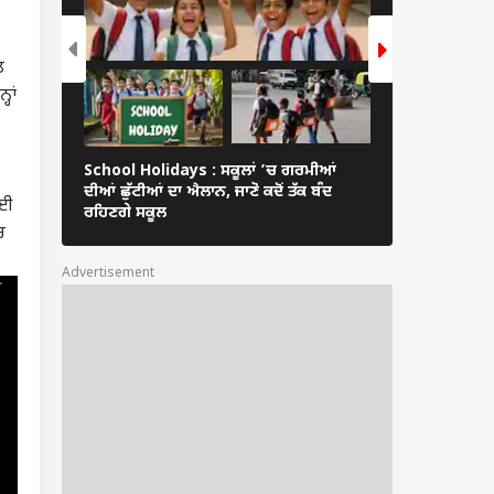
ਤ
ਹਾਂ
School Holidays : ਸਕੂਲਾਂ ’ਚ ਗਰਮੀਆਂ
ਕੌਣ ਨੇ ਚੰਡੀਗੜ੍ਹ ਦ
ਦੀਆਂ ਛੁੱਟੀਆਂ ਦਾ ਐਲਾਨ, ਜਾਣੋ ਕਦੋਂ ਤੱਕ ਬੰਦ
ਗਈ
ਪੜ੍ਹੇ-ਲਿਖੇ? ਪਿਤਾ 
ਰਹਿਣਗੇ ਸਕੂਲ
ਚ
Advertisement