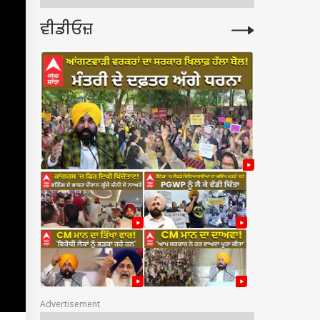
ਵੀਡੀਓਜ਼
Advertisement