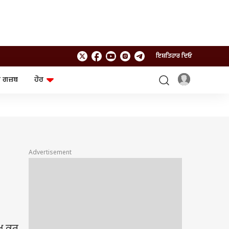
ਇਸ਼ਤਿਹਾਰ ਦਿਓ
 ਗਜ਼ਬ
ਹੋਰ
ਲਾਈਫਸਟਾਈਲ
ਤਕਨਾਲੌਜੀ
ਸਿਹਤ
ਗੈਜੇਟ
ਯਾਤਰਾ
Chat GPT
ਜਨਰਲ ਨੌਲਜ
ਅਜ਼ਬ ਗਜ਼ਬ
Advertisement
ਰਾਸ਼ੀਫਲ
ਆਟੋ