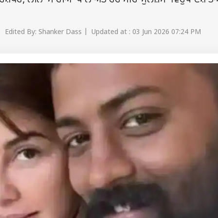
ਰਸ਼ੇਖਰ, ਲੀਨਾ ਮਾਰੀਆ ਪਾਲ ਅਤੇ ਹੋਰ ਸਹਿ-ਮੁਲਜ਼ਮਾਂ ਵਿਰੁੱਧ ਦੋਸ਼ ਤ
 Edited By: Shanker Dass | Updated at : 03 Jun 2026 07:24 PM