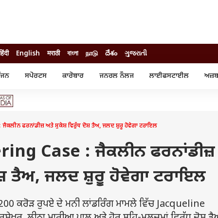
हिंदी
English
मराठी
বাংলা
நாடு
దేశం
ગુજરાતી
ੰਜਨ
ਸਪੋਰਟਸ
ਕਾਰੋਬਾਰ
ਜਨਰਲ ਨੌਲਜ
ਲਾਈਫਸਟਾਈਲ
ਅਜ਼ਬ
ੰਜਨ
ਸਪੋਰਟਸ
ਕਾਰੋਬਾਰ
ੀ ਸਟਾਰ
ਕ੍ਰਿਕਟ
ਬਜਟ
ੁੱਡ
ਫੁੱਟਬਾਲ
ਪਰਸਨਲ ਫਾਈਨਾਂਸ
ੁੱਡ
ਉਲੰਪਿਕ
ਮਿਉਚੁਅਲ ਫੰਡ
 ਫਰਨਾਂਡੀਜ਼ ਅਤੇ ਸੁਕੇਸ਼ ਵਿਰੁੱਧ ਦੋਸ਼ ਤੈਅ, ਜਲਦ ਸ਼ੁਰੂ ਹੋਵੇਗਾ ਟਰਾਇਲ
 ਰਿਵਿਊ
ਆਈਪੀਐਲ
ਆਈਪੀਓ
ਾਧ
ਚੋਣਾਂ 2025
ਟ੍ਰੈਂਡਿੰਗ
ng Case : ਜੈਕਲੀਨ ਫਰਨਾਂਡੀਜ਼
ਦੋਸ਼ ਤੈਅ, ਜਲਦ ਸ਼ੁਰੂ ਹੋਵੇਗਾ ਟਰਾਇਲ
200 ਕਰੋੜ ਰੁਪਏ ਦੇ ਮਨੀ ਲਾਂਡਰਿੰਗ ਮਾਮਲੇ ਵਿੱਚ Jacqueline