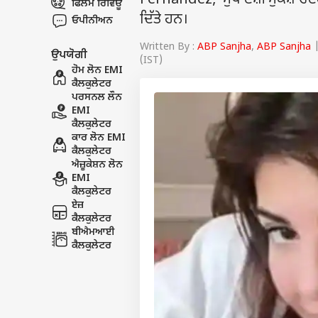
Fernandez, ਮੁੱਖ ਦੋਸ਼ੀ ਸੁਕੇਸ਼ ਚੰਦ
ਫਿਲਮ ਰਿਵਿਊ
ਦਿੱਤੇ ਹਨ।
ਓਪੀਨੀਅਨ
Written By :
ABP Sanjha
,
ABP Sanjha
|
ਉਪਯੋਗੀ
(IST)
ਹੋਮ ਲੋਨ EMI
ਕੈਲਕੁਲੇਟਰ
ਪਰਸਨਲ ਲੌਨ
EMI
ਕੈਲਕੁਲੇਟਰ
ਕਾਰ ਲੋਨ EMI
ਕੈਲਕੁਲੇਟਰ
ਐਜ਼ੂਕੇਸ਼ਨ ਲੋਨ
EMI
ਕੈਲਕੁਲੇਟਰ
ਏਜ਼
ਕੈਲਕੁਲੇਟਰ
ਬੀਐਮਆਈ
ਕੈਲਕੁਲੇਟਰ