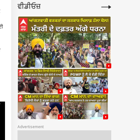
ਵੀਡੀਓਜ਼
ਕ
ਾਈ
ਸ
Advertisement