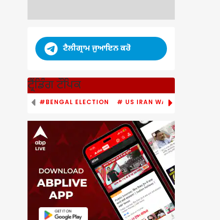
ਟੈਲੀਗ੍ਰਾਮ ਜੁਆਇਨ ਕਰੋ
ਟ੍ਰੈਂਡਿੰਗ ਟੌਪਿਕ
#BENGAL ELECTION
# US IRAN WAR
# PM MODI