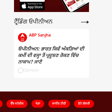
ਟ੍ਰੈਂਡਿੰਗ ਓਪੀਨੀਅਨ
ABP Sanjha
ਓਪੀਨੀਅਨ: ਭਾਰਤ ਕਿਵੇਂ ਅੰਕੜਿਆਂ ਦੀ
ਕਮੀਂ ਦੀ ਵਜ੍ਹਾ ਤੋਂ ਪ੍ਰਦੂਸ਼ਣ ਰੋਕਣ ਵਿੱਚ
ਨਾਕਾਮ? ਜਾਣੋ
Opinion
ਵੈੱਬ ਸਟੋਰੀਜ਼
ਖੇਡਾਂ
ਲਾਈਵ ਟੀਵੀ
ਫੋਟੋ ਗੈਲਰੀ