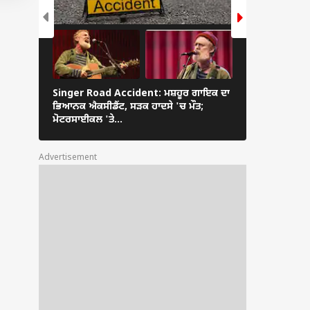
Singer Road Accident: ਮਸ਼ਹੂਰ ਗਾਇਕ ਦਾ
Shocking: ਮਸ਼ਹੂ
ਭਿਆਨਕ ਐਕਸੀਡੈਂਟ, ਸੜਕ ਹਾਦਸੇ 'ਚ ਮੌਤ;
ਹੈਰਾਨੀਜਨਕ ਖੁਲਾਸਾ
ਮੋਟਰਸਾਈਕਲ 'ਤੇ...
Advertisement