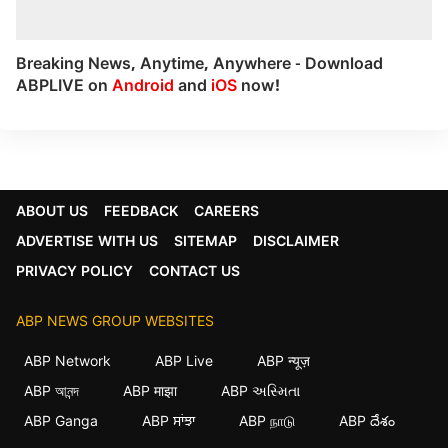
Breaking News, Anytime, Anywhere - Download
ABPLIVE on
Android
and
iOS
now!
ABOUT US
FEEDBACK
CAREERS
ADVERTISE WITH US
SITEMAP
DISCLAIMER
PRIVACY POLICY
CONTACT US
ABP NEWS GROUP WEBSITES
ABP Network
ABP Live
ABP न्यूज़
ABP আনন্দ
ABP माझा
ABP અસ્મિતા
ABP Ganga
ABP ਸਾਂਝਾ
ABP நாடு
ABP దేశం