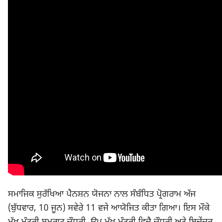
ਸਮਾਜਿਕ ਸੁਰੱਖਿਆ ਪੈਨਸ਼ਨ ਯੋਜਨਾ ਨਾਲ ਸੰਬੰਧਿਤ ਪ੍ਰੋਗਰਾਮ ਅੱਜ
(ਬੁੱਧਵਾਰ, 10 ਜੂਨ) ਸਵੇਰੇ 11 ਵਜੇ ਆਯੋਜਿਤ ਕੀਤਾ ਗਿਆ। ਇਸ ਮੌਕੇ