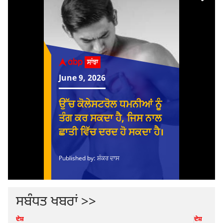
ਸਬੰਧਤ ਖਬਰਾਂ >>
ਦੇਸ਼
ਦੇਸ਼