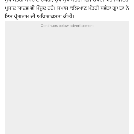
ਮੁੱਖ ਮੰਤਰੀ ਸਮਰਾਟ ਚੌਧਰੀ, ਉਪ ਮੁੱਖ ਮੰਤਰੀ ਵਿਜੈ ਚੌਧਰੀ ਅਤੇ ਬਿਜੇਂਦਰ
ਪ੍ਰਸਾਦ ਯਾਦਵ ਵੀ ਮੌਜੂਦ ਰਹੇ। ਸਮਾਜ ਕਲਿਆਣ ਮੰਤਰੀ ਸ਼ਵੇਤਾ ਗੁਪਤਾ ਨੇ
ਇਸ ਪ੍ਰੋਗਰਾਮ ਦੀ ਅਧਿਆਕਸ਼ਤਾ ਕੀਤੀ।
Continues below advertisement