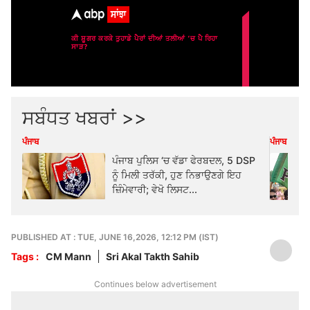
ਸਬੰਧਤ ਖਬਰਾਂ >>
ਪੰਜਾਬ
ਪੰਜਾਬ
ਪੰਜਾਬ ਪੁਲਿਸ ‘ਚ ਵੱਡਾ ਫੇਰਬਦਲ, 5 DSP
ਨੂੰ ਮਿਲੀ ਤਰੱਕੀ, ਹੁਣ ਨਿਭਾਉਣਗੇ ਇਹ
ਜ਼ਿੰਮੇਵਾਰੀ; ਵੇਖੋ ਲਿਸਟ...
PUBLISHED AT : TUE, JUNE 16,2026, 12:12 PM (IST)
Tags :
CM Mann
Sri Akal Takth Sahib
Continues below advertisement