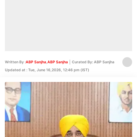
Written By :
ABP Sanjha
,
ABP Sanjha
Curated By: ABP Sanjha
Edited By:
Updated at : Tue, June 16,2026, 12:46 pm (IST)