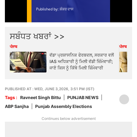
ਸਬੰਧਤ ਖਬਰਾਂ >>
ਪੰਜਾਬ
ਪੰਜਾਬ
ਵੱਡਾ ਪ੍ਰਸ਼ਾਸਨਿਕ ਫੇਰਬਦਲ, ਸਰਕਾਰ ਵਲੋਂ
IAS ਅਧਿਕਾਰੀ ਨੂੰ ਮਿਲੀ ਵੱਡੀ ਜ਼ਿੰਮੇਵਾਰੀ;
ਜਾਣੋ ਕਿਸ ਨੂੰ ਕਿੱਥੇ ਮਿਲੀ ਜ਼ਿੰਮੇਵਾਰੀ
PUBLISHED AT : WED, JUNE 3,2026, 3:51 PM (IST)
Tags :
Ravneet Singh Bittu
PUNJAB NEWS
ABP Sanjha
Punjab Assembly Elections
Continues below advertisement