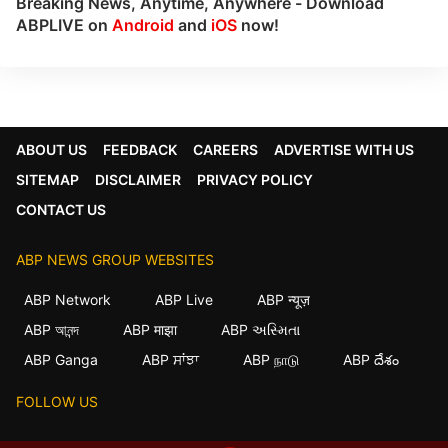
Breaking News, Anytime, Anywhere - Download
ABPLIVE on
Android
and
iOS
now!
ABOUT US
FEEDBACK
CAREERS
ADVERTISE WITH US
SITEMAP
DISCLAIMER
PRIVACY POLICY
CONTACT US
ABP NEWS GROUP WEBSITES
ABP Network
ABP Live
ABP न्यूज़
ABP আনন্দ
ABP माझा
ABP અસ્મિતા
ABP Ganga
ABP ਸਾਂਝਾ
ABP நாடு
ABP దేశం
FOLLOW US