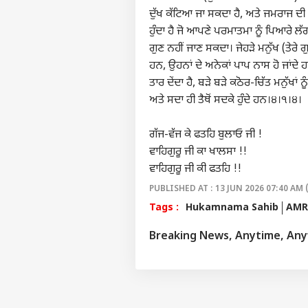
ਦੁੱਖ ਕੱਟਿਆ ਜਾ ਸਕਦਾ ਹੈ, ਅਤੇ ਜਮਰਾਜ ਦੀ ਧੌ
ਟੌ
ਹੈਲੋ ਗੈਸਟ
ਹੁੰਦਾ ਹੈ ਜੋ ਆਪਣੇ ਪਰਮਾਤਮਾ ਨੂੰ ਪਿਆਰੇ ਲੱਗ
ਗੁਣ ਨਹੀਂ ਜਾਣ ਸਕਦਾ। ਜੇਹੜੇ ਮਨੁੱਖ (ਤੇਰੇ ਗ
ਮਨੋਰ
ਹਨ, ਉਹਨਾਂ ਦੇ ਅਨੇਕਾਂ ਪਾਪ ਨਾਸ ਹੋ ਜਾਂਦੇ ਹਨ
ਸਾਡੇ ਬਾਰੇ
ਤਾਰ ਦੇਂਦਾ ਹੈ, ਬੜੇ ਬੜੇ ਕਠੋਰ-ਚਿੱਤ ਮਨੁੱਖਾਂ 
ਕਰੀਅਰ
ਅਤੇ ਸਦਾ ਹੀ ਤੈਥੋਂ ਸਦਕੇ ਹੁੰਦੇ ਹਨ।੪।੧।੪।
ਇਸ਼ਤਿਹਾਰ ਦਿਓ
ਸਾਨੂੰ ਸੰਪਰਕ ਕਰੋ
ਗੱਜ-ਵੱਜ ਕੇ ਫਤਹਿ ਬੁਲਾਓ ਜੀ !
Com
ਪ੍ਰਾਈਵੇਸੀ ਪਾਲਿਸੀ
ਮਨੋਰ
ਵਾਹਿਗੁਰੂ ਜੀ ਕਾ ਖਾਲਸਾ !!
ਮਸ਼ਹੂ
ਜਲੰਧ
ਵਾਹਿਗੁਰੂ ਜੀ ਕੀ ਫਤਹਿ !!
ਫੀਡਬੈਕ ਦਿਓ
ਅਚਾਨ
ਪਸਰ
PUBLISHED AT : 13 JUN 2026 07:40 AM 
Tags :
Hukamnama Sahib
AMR
Breaking News, Anytime, An
ਵੱਡੀ
ਐਕਸ
LOGIN
'ਤੇ 
ਤਾੜਤ
ਸਨਸ