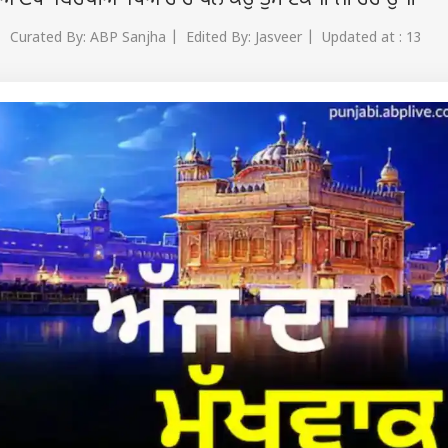
 ਸਿਆਣਪਾ ਬਿਰਥੀਆ ਪਿਆਰੇ ਰਾਖਨ ਕਉ ਤੁਮ ਏਕ ॥੧॥ ਰਹਾਉ ॥
 Curated By: ABP Sanjha | Edited By: Jasveer | Updated at : 13