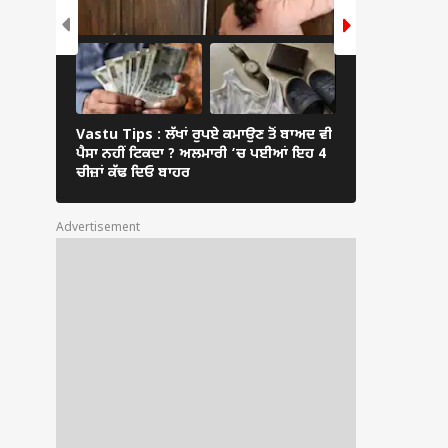
Vastu Tips : ਲੱਖਾਂ ਰੁਪਏ ਕਮਾਉਣ ਤੋਂ ਬਾਅਦ ਵੀ
ਕੌੜਾ ਬੋਲਣਾ, ਗੁ
ਪੈਸਾ ਨਹੀਂ ਟਿਕਦਾ ? ਅਲਮਾਰੀ ‘ਚ ਪਈਆਂ ਇਹ 4
ਛੋਟੀਆਂ ਆਦਤਾਂ ਖੋ
ਚੀਜ਼ਾਂ ਕੱਢ ਦਿਓ ਬਾਹਰ
ਚੈਨ
Advertisement