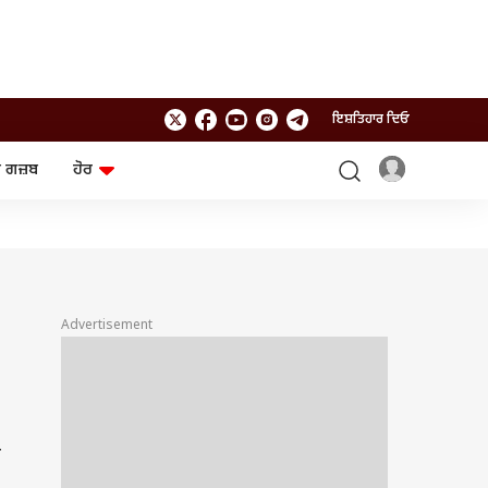
ਇਸ਼ਤਿਹਾਰ ਦਿਓ
 ਗਜ਼ਬ
ਹੋਰ
ਲਾਈਫਸਟਾਈਲ
ਤਕਨਾਲੌਜੀ
ਸਿਹਤ
ਗੈਜੇਟ
ਯਾਤਰਾ
Chat GPT
ਜਨਰਲ ਨੌਲਜ
ਅਜ਼ਬ ਗਜ਼ਬ
Advertisement
ਰਾਸ਼ੀਫਲ
ਆਟੋ
ੇ