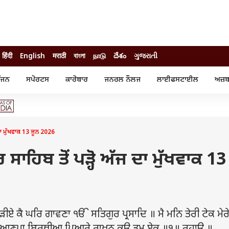
हिंदी
English
मराठी
বাংলা
நாடு
దేశం
ગુજરાતી
ੰਜਨ
ਸਪੋਰਟਸ
ਕਾਰੋਬਾਰ
ਜਨਰਲ ਨੌਲਜ
ਲਾਈਫਸਟਾਈਲ
ਅਜ਼ਬ
ੰਜਨ
ਸਪੋਰਟਸ
ਕਾਰੋਬਾਰ
ੀ ਸਟਾਰ
ਕ੍ਰਿਕਟ
ਬਜਟ
ੁੱਡ
ਫੁੱਟਬਾਲ
ਪਰਸਨਲ ਫਾਈਨਾਂਸ
ੁੱਡ
ਉਲੰਪਿਕ
ਮਿਉਚੁਅਲ ਫੰਡ
 ਦਾ ਮੁੱਖਵਾਕ 13 ਜੂਨ 2026
 ਰਿਵਿਊ
ਆਈਪੀਐਲ
ਆਈਪੀਓ
ਾਧ
ਚੋਣਾਂ 2025
ਟ੍ਰੈਂਡਿੰਗ
 ਸਾਹਿਬ ਤੋਂ ਪੜ੍ਹੋ ਅੱਜ ਦਾ ਮੁੱਖਵਾਕ 13
ੀਏ ਕੈ ਘਰਿ ਗਾਵਣਾ ੴ ਸਤਿਗੁਰ ਪ੍ਰਸਾਦਿ ॥ ਮੈ ਮਨਿ ਤੇਰੀ ਟੇਕ ਮੇਰ