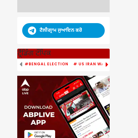
ਟੈਲੀਗ੍ਰਾਮ ਜੁਆਇਨ ਕਰੋ
ਟ੍ਰੈਂਡਿੰਗ ਟੌਪਿਕ
#BENGAL ELECTION
# US IRAN WAR
# PM MODI