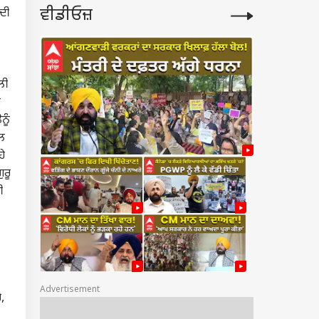
ਵੀਡੀਓਜ਼
ਕਦੀ
ਲੀ
ੇ
ਨੂੰ
ਿਲ
ਹੇ
ੁਰੂ
ੀ
Advertisement
,