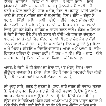
ਵਾਸਤੇ। ਭੀਖਿਆ = ਭਿੱਛਿਆ।੧।ਬਾਬਾ = ਹੇ ਜੋਗੀ! ਜਿਨਿ = ਜਿਸ
(ਗੋਰਖ) ਨੇ। ਗੋਇ = ਸ੍ਰਿਸ਼ਟੀ, ਧਰਤੀ। ਉਠਾਲੀ = ਪੈਦਾ ਕੀਤੀ ਹੈ।
ਕਰਤੇ = ਪੈਦਾ ਕਰਦੇ ਨੂੰ। ਬਾਰ = ਦੇਰ, ਚਿਰ।੧।ਰਹਾਉ।ਪਾਣੀ ਪਵਣਿ =
ਪਾਣੀ ਤੇ ਪਵਣ (ਆਦਿਕ ਤੱਤਾਂ ਦੇ ਸਮੁਦਾਇ) ਵਿਚ। ਬੰਧਿ = ਬੰਨ੍ਹ ਕੇ।
ਪ੍ਰਾਣ = ਜਿੰਦਾਂ। ਮੁਖਿ = ਮੁਖੀ। ਦੀਏ = ਦੀਵੇ। ਮਰਣ ਜੀਵਣ ਕਉ =
ਵੱਸਣ ਲਈ। ਏਤੇ = ਇਤਨੇ, ਇਹ ਸਾਰੇ।੨।ਸਿਧ = (ਜੋਗ = ਸਾਧਨਾਂ
ਵਿਚ) ਪੁੱਗੇ ਹੋਏ ਜੋਗੀ। ਸਾਧਿਕ = ਸਾਧਨ ਕਰਨ ਵਾਲੇ। ਜੰਗਮ = ਸ਼ੈਵਮਤ
ਦੇ ਜੋਗੀ ਜੋ ਸਿਰ ਉਤੇ ਸੱਪ ਦੀ ਸ਼ਕਲ ਦੀ ਰੱਸੀ ਅਤੇ ਧਾਤ ਦਾ ਚੰਦ੍ਰਮਾ
ਪਹਿਨਦੇ ਹਨ ਤੇ ਕੰਨਾਂ ਵਿਚ ਮੁੰਦ੍ਰਾਂ ਦੀ ਥਾਂ ਪਿੱਤਲ ਦੇ ਫੁੱਲ ਮੋਰ ਦੇ ਖੰਭਾਂ
ਨਾਲ ਸਜਾ ਕੇ ਪਾਂਦੇ ਹਨ। ਬਹੁਤੇਰੇ = ਅਨੇਕਾਂ। ਤਿਨ = ਉਹਨਾਂ ਨੂੰ। ਮਿਲਾ
= ਮੈਂ ਮਿਲਾਂ। ਕੀਰਤਿ = ਸਿਫ਼ਤਿ-ਸਾਲਾਹ। ਆਖਾ = ਮੈਂ ਆਖਾਂ।੩।ਰਹੈ–
ਟਿਕਿਆ ਰਹਿੰਦਾ ਹੈ, ਗਲਦਾ ਨਹੀਂ। ਘ੍ਰਿਤ = ਘਿਉ। ਸੰਗੇ = ਨਾਲ। ਐਸੇ
= ਇਸ ਤਰ੍ਹਾਂ। ਕਿਆ ਕਰੈ = ਕੁਝ ਵਿਗਾੜ ਨਹੀਂ ਸਕਦਾ।੪।
ਅਰਥ: ਹੇ ਜੋਗੀ! ਮੈਂ ਭੀ ਗੋਰਖ ਦਾ ਚੇਲਾ ਹਾਂ, ਪਰ ਮੇਰਾ) ਗੋਰਖ (ਸਦਾ
ਜੀਊਂਦਾ) ਜਾਗਦਾ ਹੈ। (ਮੇਰਾ) ਗੋਰਖ ਉਹ ਹੈ ਜਿਸ ਨੇ ਸ੍ਰਿਸ਼ਟੀ ਪੈਦਾ ਕੀਤੀ
ਹੈ, ਤੇ ਪੈਦਾ ਕਰਦਿਆਂ ਚਿਰ ਨਹੀਂ ਲੱਗਦਾ।੧।ਰਹਾਉ।
(ਜੋ ਪ੍ਰਭੂ ਸਾਰੇ) ਜਗਤ ਨੂੰ ਸੁਣਦਾ ਹੈ (ਭਾਵ, ਸਾਰੇ ਜਗਤ ਦੀ ਸਦਾਅ ਸੁਣਦਾ
ਹੈ) ਉਸ ਦੇ ਚਰਨਾਂ ਵਿਚ ਸੁਰਤਿ ਜੋੜਨੀ ਮੇਰੀ ਸਦਾਅ ਹੈ, ਉਸ ਨੂੰ ਆਪਣੇ
ਅੰਦਰ ਸਾਖਿਆਤ ਵੇਖਣਾ (ਉਸ ਦੇ ਦਰ ਤੇ) ਮੇਰੀ ਸਿੰਙੀ ਵੱਜ ਰਹੀ ਹੈ।
(ਉਸ ਦਰ ਤੋਂ ਭਿੱਛਿਆ) ਮੰਗਣ ਲਈ ਆਪਣੇ ਆਪ ਨੂੰ ਯੋਗ ਪਾਤ੍ਰ ਬਣਾਣਾ ਮੈਂ
(ਮੋਢੇ ਉਤੇ) ਝੋਲੀ ਪਾਈ ਹੋਈ ਹੈ, ਤਾ ਕਿ ਮੈਨੂੰ ਨਾਮ-ਭਿੱਛਿਆ ਮਿਲ ਜਾਏ।