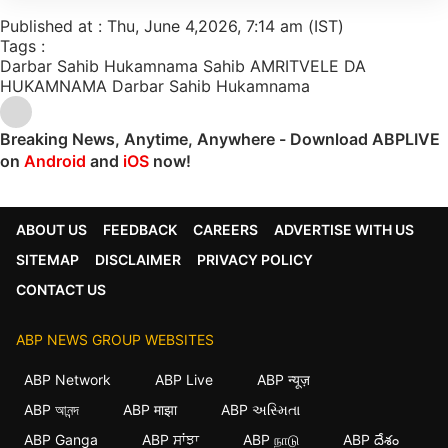
Published at : Thu, June 4,2026, 7:14 am (IST)
Tags :
Darbar Sahib
Hukamnama Sahib
AMRITVELE DA
HUKAMNAMA
Darbar Sahib Hukamnama
Breaking News, Anytime, Anywhere - Download ABPLIVE
on
Android
and
iOS
now!
ABOUT US
FEEDBACK
CAREERS
ADVERTISE WITH US
SITEMAP
DISCLAIMER
PRIVACY POLICY
CONTACT US
ABP NEWS GROUP WEBSITES
ABP Network
ABP Live
ABP न्यूज़
ABP আনন্দ
ABP माझा
ABP અસ્મિતા
ABP Ganga
ABP ਸਾਂਝਾ
ABP நாடு
ABP దేశం