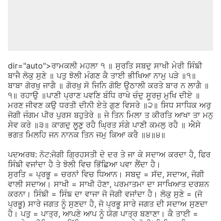
dir="auto">ਰਾਮਕਲੀ ਮਹਲਾ ੧ ॥ ਸੁਰਤਿ ਸਬਦੁ ਸਾਖੀ ਮੇਰੀ ਸਿੰਙੀ
ਬਾਜੈ ਲੋਕੁ ਸੁਣੇ ॥ ਪਤੁ ਝੋਲੀ ਮੰਗਣ ਕੈ ਤਾਈ ਭੀਖਿਆ ਨਾਮੁ ਪੜੇ ॥੧॥
ਬਾਬਾ ਗੋਰਖੁ ਜਾਗੈ ॥ ਗੋਰਖੁ ਸੋ ਜਿਨਿ ਗੋਇ ਉਠਾਲੀ ਕਰਤੇ ਬਾਰ ਨ ਲਾਗੈ ॥
੧॥ ਰਹਾਉ ॥ਪਾਣੀ ਪ੍ਰਾਣ ਪਵਣਿ ਬੰਧਿ ਰਾਖੇ ਚੰਦੁ ਸੂਰਜੁ ਮੁਖਿ ਦੀਏ ॥
ਮਰਣ ਜੀਵਣ ਕਉ ਧਰਤੀ ਦੀਨੀ ਏਤੇ ਗੁਣ ਵਿਸਰੇ ॥੨॥ ਸਿਧ ਸਾਧਿਕ ਅਰੁ
ਜੋਗੀ ਜੰਗਮ ਪੀਰ ਪੁਰਸ ਬਹੁਤੇਰੇ ॥ ਜੇ ਤਿਨ ਮਿਲਾ ਤ ਕੀਰਤਿ ਆਖਾ ਤਾ ਮਨੁ
ਸੇਵ ਕਰੇ ॥੩॥ ਕਾਗਦੁ ਲੂਣੁ ਰਹੈ ਘ੍ਰਿਤ ਸੰਗੇ ਪਾਣੀ ਕਮਲੁ ਰਹੈ ॥ ਐਸੇ
ਭਗਤ ਮਿਲਹਿ ਜਨ ਨਾਨਕ ਤਿਨ ਜਮੁ ਕਿਆ ਕਰੈ ॥੪॥੪॥
ਪਦਅਰਥ: ਨੋਟ:ਜੋਗੀ ਗ੍ਰਿਹਸਤੀ ਦੇ ਦਰ ਤੇ ਜਾ ਕੇ ਸਦਾਅ ਕਰਦਾ ਹੈ, ਫਿਰ
ਸਿੰਙੀ ਵਜਾਂਦਾ ਹੈ ਤੇ ਝੋਲੀ ਵਿਚ ਭਿੱਛਿਆ ਪਵਾ ਲੈਂਦਾ ਹੈ।
ਸੁਰਤਿ = ਪ੍ਰਭੂ = ਚਰਨਾਂ ਵਿਚ ਧਿਆਨ। ਸਬਦੁ = ਸੱਦ, ਸਦਾਅ, ਜੋਗੀ
ਵਾਲੀ ਸਦਾਅ। ਸਾਖੀ = ਸਾਖੀ ਹੋਣਾ, ਪਰਮਾਤਮਾ ਦਾ ਸਾਖਿਆਤ ਦਰਸ਼ਨ
ਕਰਨਾ। ਸਿੰਙੀ = ਸਿੰਙ ਦਾ ਵਾਜਾ ਜੋ ਜੋਗੀ ਵਜਾਂਦਾ ਹੈ। ਲੋਕੁ ਸੁਣੇ = (ਜੋ
ਪ੍ਰਭੂ) ਸਾਰੇ ਜਗਤ ਨੂੰ ਸੁਣਦਾ ਹੈ, ਜੋ ਪ੍ਰਭੂ ਸਾਰੇ ਜਗਤ ਦੀ ਸਦਾਅ ਸੁਣਦਾ
ਹੈ। ਪਤੁ = ਪਾਤ੍ਰ, ਆਪਣੇ ਆਪ ਨੂੰ ਯੋਗ ਪਾਤ੍ਰ ਬਣਾਣਾ। ਕੈ ਤਾਈ =