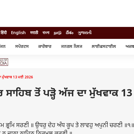
हिंदी
English
मराठी
বাংলা
நாடு
దేశం
ગુજરાતી
ੰਜਨ
ਸਪੋਰਟਸ
ਕਾਰੋਬਾਰ
ਜਨਰਲ ਨੌਲਜ
ਲਾਈਫਸਟਾਈਲ
ਅਜ਼ਬ
ੰਜਨ
ਸਪੋਰਟਸ
ਕਾਰੋਬਾਰ
ੀ ਸਟਾਰ
ਕ੍ਰਿਕਟ
ਬਜਟ
ੁੱਡ
ਫੁੱਟਬਾਲ
ਪਰਸਨਲ ਫਾਈਨਾਂਸ
ੁੱਡ
ਉਲੰਪਿਕ
ਮਿਉਚੁਅਲ ਫੰਡ
ਜ ਦਾ ਮੁੱਖਵਾਕ 13 ਮਈ 2026
 ਰਿਵਿਊ
ਆਈਪੀਐਲ
ਆਈਪੀਓ
ਾਧ
ਚੋਣਾਂ 2025
ਟ੍ਰੈਂਡਿੰਗ
 ਸਾਹਿਬ ਤੋਂ ਪੜ੍ਹੋ ਅੱਜ ਦਾ ਮੁੱਖਵਾਕ 13
੍ਰਮਿ ਸਰਣੀ ॥ ਉਧਰੁ ਦੇਹ ਅੰਧ ਕੂਪ ਤੇ ਲਾਵਹੁ ਅਪੁਨੀ ਚਰਣੀ ॥੧