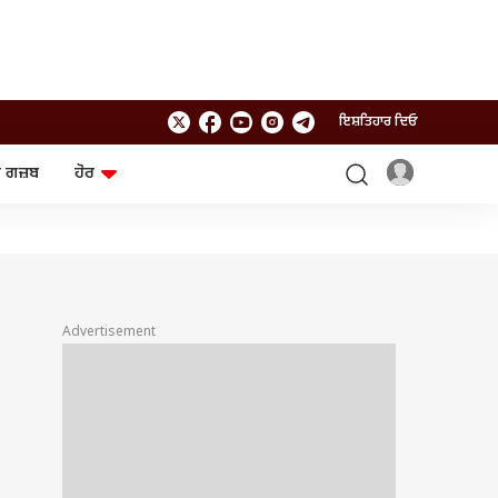
ਇਸ਼ਤਿਹਾਰ ਦਿਓ
 ਗਜ਼ਬ
ਹੋਰ
ਲਾਈਫਸਟਾਈਲ
ਤਕਨਾਲੌਜੀ
ਸਿਹਤ
ਗੈਜੇਟ
ਯਾਤਰਾ
Chat GPT
ਜਨਰਲ ਨੌਲਜ
ਅਜ਼ਬ ਗਜ਼ਬ
Advertisement
ਰਾਸ਼ੀਫਲ
ਆਟੋ
॥