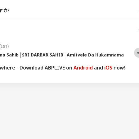
ਂ 'ਚ ਵੱਡਾ ਫੈਸਲਾ...
ਆ ਹੈ?
(IST)
a Sahib
SRI DARBAR SAHIB
Amitvele Da Hukamnama
ywhere - Download ABPLIVE on
Android
and
iOS
now!