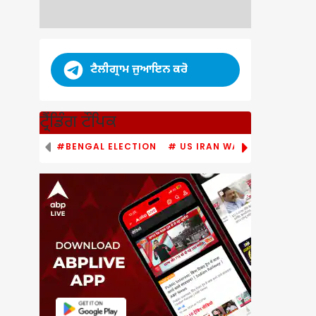
ਟੈਲੀਗ੍ਰਾਮ ਜੁਆਇਨ ਕਰੋ
ਟ੍ਰੈਂਡਿੰਗ ਟੌਪਿਕ
#BENGAL ELECTION
# US IRAN WAR
# PM MODI