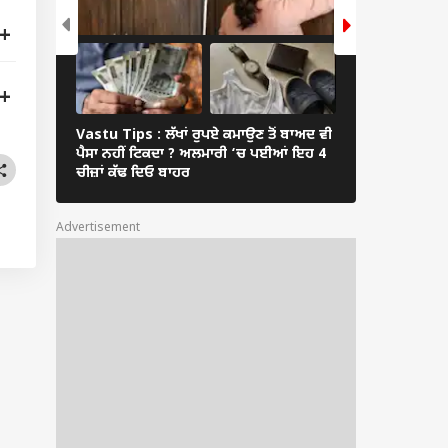
Vastu Tips : ਲੱਖਾਂ ਰੁਪਏ ਕਮਾਉਣ ਤੋਂ ਬਾਅਦ ਵੀ
ਕੌੜਾ ਬੋਲਣਾ, ਗੁ
ਪੈਸਾ ਨਹੀਂ ਟਿਕਦਾ ? ਅਲਮਾਰੀ ‘ਚ ਪਈਆਂ ਇਹ 4
ਛੋਟੀਆਂ ਆਦਤਾਂ ਖੋ
ਚੀਜ਼ਾਂ ਕੱਢ ਦਿਓ ਬਾਹਰ
ਚੈਨ
Advertisement