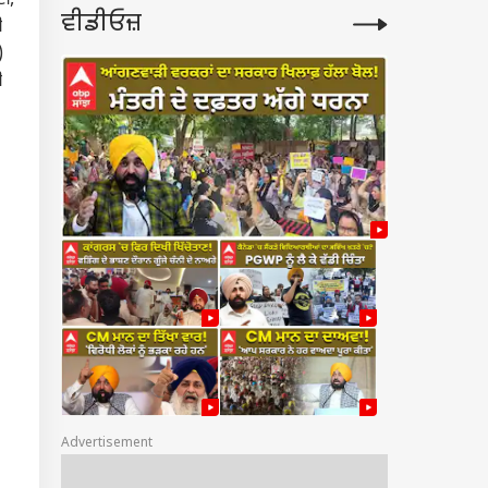
ਦੀ,
ਵੀਡੀਓਜ਼
ੀ
)
ੀ
Advertisement