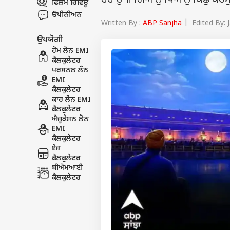
ਰਹਾਉ ॥ ਗਿਆਨੁ ਧਿਆਨੁ ਕਿਛੁ ਕਰਮ
ਫਿਲਮ ਰਿਵਿਊ
ਓਪੀਨੀਅਨ
Written By :
ABP Sanjha
| Edited By: 
ਉਪਯੋਗੀ
ਹੋਮ ਲੋਨ EMI
ਕੈਲਕੁਲੇਟਰ
ਪਰਸਨਲ ਲੌਨ
EMI
ਕੈਲਕੁਲੇਟਰ
ਕਾਰ ਲੋਨ EMI
ਕੈਲਕੁਲੇਟਰ
ਐਜ਼ੂਕੇਸ਼ਨ ਲੋਨ
EMI
ਕੈਲਕੁਲੇਟਰ
ਏਜ਼
ਕੈਲਕੁਲੇਟਰ
ਬੀਐਮਆਈ
ਕੈਲਕੁਲੇਟਰ