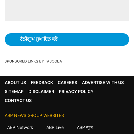
ਟੈਲੀਗ੍ਰਾਮ ਜੁਆਇਨ ਕਰੋ
SPONSORED LINKS BY TABOOLA
ABOUT US
FEEDBACK
CAREERS
ADVERTISE WITH US
SITEMAP
DISCLAIMER
PRIVACY POLICY
CONTACT US
ABP NEWS GROUP WEBSITES
ABP Network
ABP Live
ABP न्यूज़