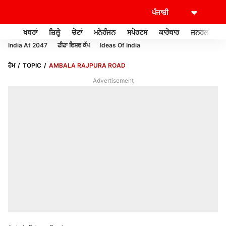
ਖ਼ਬਰਾਂ
ਜ਼ਿਲ੍ਹੇ
ਚੋਣਾਂ
ਮਨੋਰੰਜਨ
ਸਪੋਰਟਸ
ਕਾਰੋਬਾਰ
ਜਨਰਲ ਨੌਲਜ
India At 2047
ਫੀਫਾ ਵਿਸ਼ਵ ਕੱਪ
Ideas Of India
ਹੋਮ
TOPIC
AMBALA RAJPURA ROAD
Advertisement