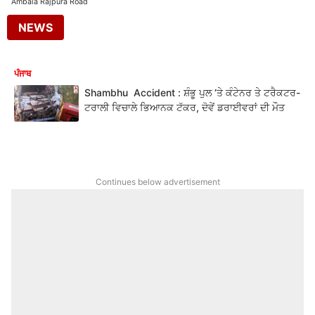
Ambala Rajpura Road
NEWS
ਪੰਜਾਬ
Shambhu Accident : ਸ਼ੰਭੂ ਪੁਲ ‘ਤੇ ਕੰਟੇਨਰ ਤੇ ਟਰੈਕਟਰ-
ਟਰਾਲੀ ਵਿਚਾਲੇ ਭਿਆਨਕ ਟੱਕਰ, ਦੋਵੇਂ ਡਰਾਈਵਰਾਂ ਦੀ ਮੌਤ
Continues below advertisement