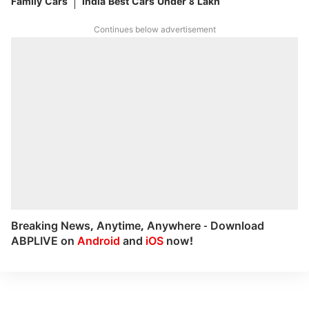
Family Cars
India Best Cars Under 8 Lakh
Continues below advertisement
Breaking News, Anytime, Anywhere - Download
ABPLIVE on
Android
and
iOS
now!