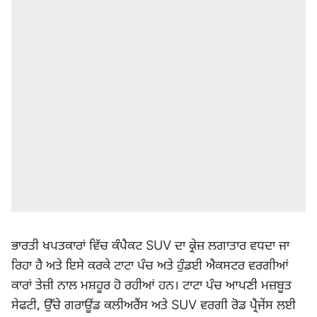
ਭਾਰਤੀ ਖਪਤਕਾਰਾਂ ਵਿੱਚ ਕੰਪੈਕਟ SUV ਦਾ ਕ੍ਰੇਜ਼ ਲਗਾਤਾਰ ਵਧਦਾ ਜਾ
ਰਿਹਾ ਹੈ ਅਤੇ ਇਸੇ ਕਰਕੇ ਟਾਟਾ ਪੰਚ ਅਤੇ ਹੁੰਡਈ ਐਕਸਟਰ ਵਰਗੀਆਂ
ਕਾਰਾਂ ਤੇਜ਼ੀ ਨਾਲ ਮਸ਼ਹੂਰ ਹੋ ਰਹੀਆਂ ਹਨ। ਟਾਟਾ ਪੰਚ ਆਪਣੀ ਮਜ਼ਬੂਤ ​​
ਸੇਫਟੀ, ਉੱਚੇ ਗਰਾਊਂਡ ਕਲੀਅਰੈਂਸ ਅਤੇ SUV ਵਰਗੀ ਰੋਡ ਪ੍ਰੈਜੇਂਸ ਲਈ