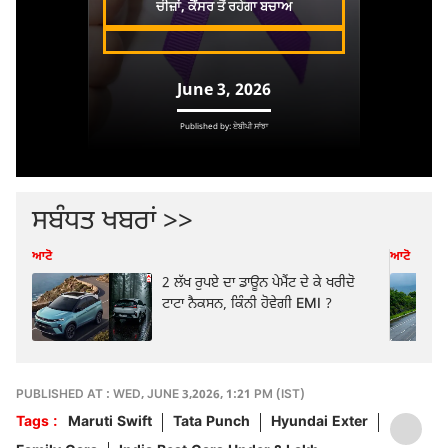
ਸਬੰਧਤ ਖਬਰਾਂ >>
ਆਟੋ
ਆਟੋ
2 ਲੱਖ ਰੁਪਏ ਦਾ ਡਾਊਨ ਪੇਮੈਂਟ ਦੇ ਕੇ ਖਰੀਦੋ
ਟਾਟਾ ਨੈਕਸਨ, ਕਿੰਨੀ ਹੋਵੇਗੀ EMI ?
PUBLISHED AT : WED, JUNE 3,2026, 1:21 PM (IST)
Tags :
Maruti Swift
Tata Punch
Hyundai Exter