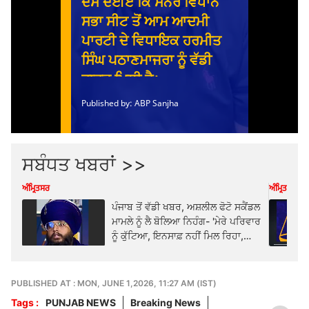
ਸਬੰਧਤ ਖਬਰਾਂ >>
ਅੰਮ੍ਰਿਤਸਰ
ਅੰਮ੍ਰਿਤਸਰ
ਪੰਜਾਬ ਤੋਂ ਵੱਡੀ ਖਬਰ, ਅਸ਼ਲੀਲ ਫੋਟੋ ਸਕੈਂਡਲ
ਮਾਮਲੇ ਨੂੰ ਲੈ ਬੋਲਿਆ ਨਿਹੰਗ- 'ਮੇਰੇ ਪਰਿਵਾਰ
ਨੂੰ ਕੁੱਟਿਆ, ਇਨਸਾਫ਼ ਨਹੀਂ ਮਿਲ ਰਿਹਾ,
ਕੱਲ੍ਹ ਇੰਸਟਾਗ੍ਰਾਮ 'ਤੇ ਲਾਈਵ ਹੋ ਕੇ ਮੌਤ
ਨੂੰ...
PUBLISHED AT : MON, JUNE 1,2026, 11:27 AM (IST)
Tags :
PUNJAB NEWS
Breaking News