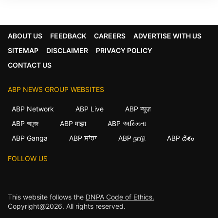
ABOUT US
FEEDBACK
CAREERS
ADVERTISE WITH US
SITEMAP
DISCLAIMER
PRIVACY POLICY
CONTACT US
ABP NEWS GROUP WEBSITES
ABP Network
ABP Live
ABP न्यूज़
ABP আনন্দ
ABP माझा
ABP અસ્મિતા
ABP Ganga
ABP ਸਾਂਝਾ
ABP நாடு
ABP దేశం
FOLLOW US
This website follows the
DNPA Code of Ethics.
Copyright@2026. All rights reserved.