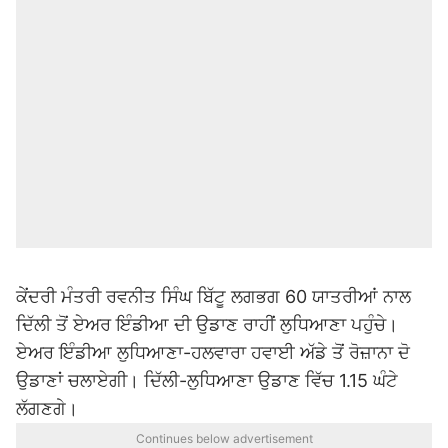
ਕੇਂਦਰੀ ਮੰਤਰੀ ਰਵਨੀਤ ਸਿੰਘ ਬਿੱਟੂ ਲਗਭਗ 60 ਯਾਤਰੀਆਂ ਨਾਲ
ਦਿੱਲੀ ਤੋਂ ਏਅਰ ਇੰਡੀਆ ਦੀ ਉਡਾਣ ਰਾਹੀਂ ਲੁਧਿਆਣਾ ਪਹੁੰਚੇ।
ਏਅਰ ਇੰਡੀਆ ਲੁਧਿਆਣਾ-ਹਲਵਾਰਾ ਹਵਾਈ ਅੱਡੇ ਤੋਂ ਰੋਜ਼ਾਨਾ ਦੋ
ਉਡਾਣਾਂ ਚਲਾਏਗੀ। ਦਿੱਲੀ-ਲੁਧਿਆਣਾ ਉਡਾਣ ਵਿੱਚ 1.15 ਘੰਟੇ
ਲੱਗਣਗੇ।
Continues below advertisement