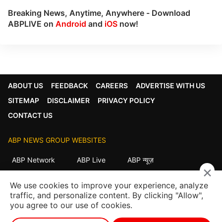
Breaking News, Anytime, Anywhere - Download
ABPLIVE on
Android
and
iOS
now!
ABOUT US
FEEDBACK
CAREERS
ADVERTISE WITH US
SITEMAP
DISCLAIMER
PRIVACY POLICY
CONTACT US
ABP NEWS GROUP WEBSITES
ABP Network
ABP Live
ABP न्यूज़
×
ABP আনন্দ
ABP माझा
ABP અસ્મિતા
We use cookies to improve your experience, analyze
ABP Ganga
ABP ਸਾਂਝਾ
ABP நாடு
ABP దేశం
traffic, and personalize content. By clicking "Allow",
you agree to our use of cookies.
FOLLOW US