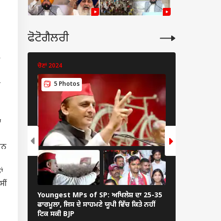
ਫੋਟੋਗੈਲਰੀ
ਈ
ਚੋਣਾਂ 2024
ਚੋਣਾਂ 2024
ਜ
5 Photos
5 Photos
ਂ
ਬਾਰ
ਸ਼ਨ
ਾਂ
ਸੀਂ
Youngest MPs of SP: ਅਖਿਲੇਸ਼ ਦਾ 25-35
Election 2024: 
ymer Currency :
ਫਾਰਮੂਲਾ, ਜਿਸ ਦੇ ਸਾਹਮਣੇ ਯੂਪੀ ਵਿੱਚ ਕਿਤੇ ਨਹੀਂ
ਕੌਣ ਕਰਦਾ ਹੈ ਇਸ
 ਨੂੰ ਕਦੋਂ ਮਿਲਣਗੇ
ਟਿਕ ਸਕੀ BJP