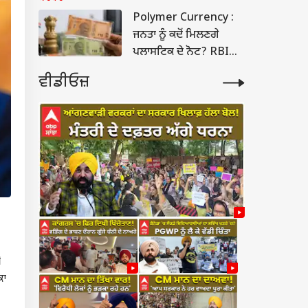
Polymer Currency :
ਜਨਤਾ ਨੂੰ ਕਦੋਂ ਮਿਲਣਗੇ
ਪਲਾਸਟਿਕ ਦੇ ਨੋਟ? RBI
ਗਵਰਨਰ ਨੇ ਦੱਸੀ ਤਾਰੀਖ
ਵੀਡੀਓਜ਼
ੀ
ਕਾ