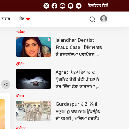
ਇਸ਼ਤਿਹਾਰ ਦਿਓ
 ਗਜ਼ਬ
ਹੋਰ
ਟਾਪ ਹੈਡਲਾਈਨ
ਤੋਂ
ਲਾਈਫਸਟਾਈਲ
ਤਕਨਾਲੌਜੀ
ਜਲੰਧਰ
ਸਿਹਤ
ਗੈਜੇਟ
ਯਾਤਰਾ
Chat GPT
Jalandhar Dentist
Fraud Case : ਸਿੰਗਲ ਬਣ
ਜਨਰਲ ਨੌਲਜ
ਅਜ਼ਬ ਗਜ਼ਬ
ਕੇ ਬਣਵਾਇਆ ਪਾਸਪੋਰਟ,
ਕੈਨੇਡਾ ਭੱਜੀ ਮਹਿਲਾ ਡਾਕਟਰ
ਟ੍ਰੈਂਡਿੰਗ
ਰਾਸ਼ੀਫਲ
ਆਟੋ
,ਪਤੀ ਦਾ ਆਰੋਪ
Agra : ਬਿਨਾਂ ਵਿਆਹ ਦੇ
ਪ੍ਰੈਗਨੈਂਟ ਹੋਈ ਬੇਟੀ ,ਪਿਤਾ ਨੇ
ਕਰ ਦਿੱਤਾ ਵੱਡਾ ਕਾਰਨਾਮਾ ,
ਲੋਕਾਂ ਦੇ ਉਡ ਗਏ ਹੋਸ਼
ਪੰਜਾਬ
Gurdaspur ਦੇ 2 ਨਿੱਜੀ
ਸਕੂਲਾਂ ਨੂੰ ਬੰਬ ਨਾਲ ਉਡਾਉਣ
ਦੀ ਧਮਕੀ , ਮਚਿਆ ਹੜਕੰਪ
ਕਾਰੋਬਾਰ