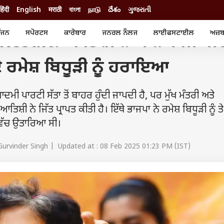
हिंदी
English
मराठी
বাংলা
நாடு
దేశం
ગુજરાતી
 ਨੇ ਕਾਲਕਾਜੀ ਸੀਟ ਤੋਂ ਚੋਣ ਜਿੱਤੀ, ਭਾਜਪਾ ਦੇ ਰਮੇਸ਼ ਬਿਧੂੜੀ ਨੂੰ ਹਰਾਇਆ
ੰਜਨ
ਸਪੋਰਟਸ
ਕਾਰੋਬਾਰ
ਜਨਰਲ ਨੌਲਜ
ਲਾਈਫਸਟਾਈਲ
ਅਜ਼ਬ
esult: ਆਤਿਸ਼ੀ ਨੇ ਕਾਲਕਾਜੀ ਸੀਟ 
ੰਜਨ
ਸਪੋਰਟਸ
ਕਾਰੋਬਾਰ
ੀ ਸਟਾਰ
ਕ੍ਰਿਕਟ
ਬਜਟ
ਦੇ ਰਮੇਸ਼ ਬਿਧੂੜੀ ਨੂੰ ਹਰਾਇਆ
ੁੱਡ
ਫੁੱਟਬਾਲ
ਪਰਸਨਲ ਫਾਈਨਾਂਸ
ੁੱਡ
ਉਲੰਪਿਕ
ਮਿਉਚੁਅਲ ਫੰਡ
 ਰਿਵਿਊ
ਆਈਪੀਐਲ
ਆਈਪੀਓ
ਮੀ ਪਾਰਟੀ ਸੱਤਾ ਤੋਂ ਬਾਹਰ ਹੁੰਦੀ ਜਾਪਦੀ ਹੈ, ਪਰ ਮੁੱਖ ਮੰਤਰੀ ਅਤੇ
ਾਧ
ਚੋਣਾਂ 2025
ਟ੍ਰੈਂਡਿੰਗ
਼ੀ ਨੇ ਜਿੱਤ ਪ੍ਰਾਪਤ ਕੀਤੀ ਹੈ। ਇੱਥੇ ਭਾਜਪਾ ਨੇ ਰਮੇਸ਼ ਬਿਧੂੜੀ ਨੂੰ ਤੇ
 ਵਿੱਚ ਉਤਾਰਿਆ ਸੀ।
Gurvinder Singh | Updated at : 08 Feb 2025 01:23 PM (IST)