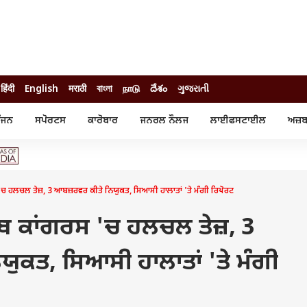
हिंदी
English
मराठी
বাংলা
நாடு
దేశం
ગુજરાતી
ੰਜਨ
ਸਪੋਰਟਸ
ਕਾਰੋਬਾਰ
ਜਨਰਲ ਨੌਲਜ
ਲਾਈਫਸਟਾਈਲ
ਅਜ਼ਬ
ੰਜਨ
ਸਪੋਰਟਸ
ਕਾਰੋਬਾਰ
ੀ ਸਟਾਰ
ਕ੍ਰਿਕਟ
ਬਜਟ
ੁੱਡ
ਫੁੱਟਬਾਲ
ਪਰਸਨਲ ਫਾਈਨਾਂਸ
ੁੱਡ
ਉਲੰਪਿਕ
ਮਿਉਚੁਅਲ ਫੰਡ
ਰਸ 'ਚ ਹਲਚਲ ਤੇਜ਼, 3 ਆਬਜ਼ਰਵਰ ਕੀਤੇ ਨਿਯੁਕਤ, ਸਿਆਸੀ ਹਾਲਾਤਾਂ 'ਤੇ ਮੰਗੀ ਰਿਪੋਰਟ
 ਰਿਵਿਊ
ਆਈਪੀਐਲ
ਆਈਪੀਓ
ਾਧ
ਚੋਣਾਂ 2025
ਟ੍ਰੈਂਡਿੰਗ
ਪੰਜਾਬ ਕਾਂਗਰਸ 'ਚ ਹਲਚਲ ਤੇਜ਼, 3
ਕਤ, ਸਿਆਸੀ ਹਾਲਾਤਾਂ 'ਤੇ ਮੰਗੀ