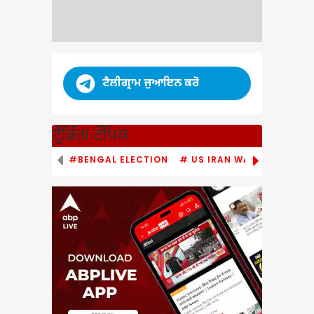
ਟੈਲੀਗ੍ਰਾਮ ਜੁਆਇਨ ਕਰੋ
ਟ੍ਰੈਂਡਿੰਗ ਟੌਪਿਕ
#BENGAL ELECTION
# US IRAN WAR
# PM MO