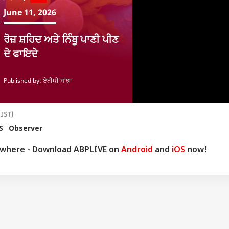
ਦਿਨਾ
(IST)
S
Observer
ywhere - Download ABPLIVE on
Android
and
iOS
now!