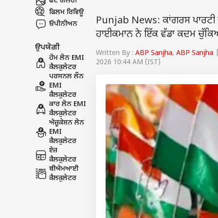
ਫੋਟੋ ਗੈਲਰੀ
ਫਿਲਮ ਰਿਵਿਊ
Punjab News: ਕਾਂਗਰਸ ਪਾਰਟੀ ਦ
ਓਪੀਨੀਅਨ
ਹਾਈਕਮਾਨ ਨੇ ਇੱਕ ਵੱਡਾ ਕਦਮ ਚੁੱਕਿ
ਉਪਯੋਗੀ
Written By :
ABP Sanjha
,
ABP Sanjha
|
ਹੋਮ ਲੋਨ EMI
2026 10:44 AM (IST)
ਕੈਲਕੁਲੇਟਰ
ਪਰਸਨਲ ਲੌਨ
EMI
ਕੈਲਕੁਲੇਟਰ
ਕਾਰ ਲੋਨ EMI
ਕੈਲਕੁਲੇਟਰ
ਐਜ਼ੂਕੇਸ਼ਨ ਲੋਨ
EMI
ਕੈਲਕੁਲੇਟਰ
ਏਜ਼
ਕੈਲਕੁਲੇਟਰ
ਬੀਐਮਆਈ
ਕੈਲਕੁਲੇਟਰ