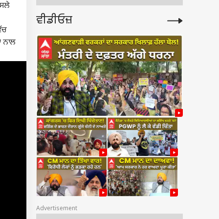
ੈਸਲੇ
ਵੀਡੀਓਜ਼
ਿੱਚ
ਂ ਨਾਲ
Advertisement