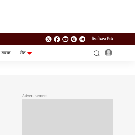
ਇਸ਼ਤਿਹਾਰ ਦਿਓ
 ਗਜ਼ਬ
ਹੋਰ
ਲਾਈਫਸਟਾਈਲ
ਤਕਨਾਲੌਜੀ
ਸਿਹਤ
ਗੈਜੇਟ
ਯਾਤਰਾ
Chat GPT
ਜਨਰਲ ਨੌਲਜ
ਅਜ਼ਬ ਗਜ਼ਬ
Advertisement
ਰਾਸ਼ੀਫਲ
ਆਟੋ