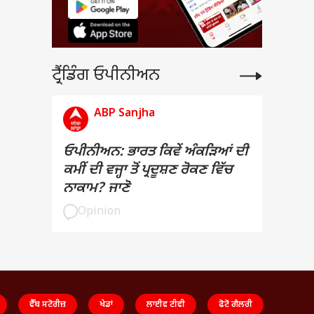
ਟ੍ਰੈਂਡਿੰਗ ਓਪੀਨੀਅਨ
ABP Sanjha
ਓਪੀਨੀਅਨ: ਭਾਰਤ ਕਿਵੇਂ ਅੰਕੜਿਆਂ ਦੀ
ਕਮੀਂ ਦੀ ਵਜ੍ਹਾ ਤੋਂ ਪ੍ਰਦੂਸ਼ਣ ਰੋਕਣ ਵਿੱਚ
ਨਾਕਾਮ? ਜਾਣੋ
Opinion
ਵੈੱਬ ਸਟੋਰੀਜ਼
ਖੇਡਾਂ
ਲਾਈਵ ਟੀਵੀ
ਫੋਟੋ ਗੈਲਰੀ