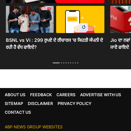
BSNL vs Vi : 299 ਰੁਪਏ ਦੇ ਰੀਚਾਰਜ 'ਚ ਕਿਹੜੀ ਕੰਪਨੀ ਦੇ
Jio ਦਾ ਨਵਾਂ
ਰਹੀ ਹੈ ਵੱਧ ਫਾਇਦੇ?
ਜਾਣੋ ਫਾਇਦੇ
ABOUT US
FEEDBACK
CAREERS
ADVERTISE WITH US
SITEMAP
DISCLAIMER
PRIVACY POLICY
CONTACT US
ABP NEWS GROUP WEBSITES