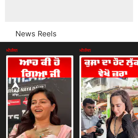
News Reels
ਮਨੋਰੰਜਨ
ਮਨੋਰੰਜਨ