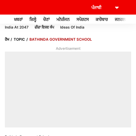
ਖ਼ਬਰਾਂ
ਜ਼ਿਲ੍ਹੇ
ਚੋਣਾਂ
ਮਨੋਰੰਜਨ
ਸਪੋਰਟਸ
ਕਾਰੋਬਾਰ
ਜਨਰਲ ਨੌਲਜ
India At 2047
ਫੀਫਾ ਵਿਸ਼ਵ ਕੱਪ
Ideas Of India
ਹੋਮ
TOPIC
BATHINDA GOVERNMENT SCHOOL
Advertisement