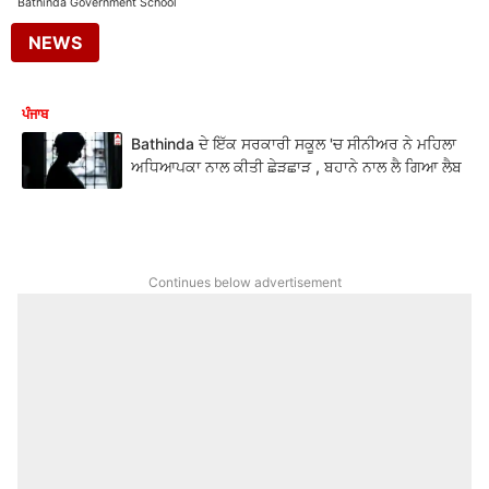
Bathinda Government School
NEWS
ਪੰਜਾਬ
Bathinda ਦੇ ਇੱਕ ਸਰਕਾਰੀ ਸਕੂਲ 'ਚ ਸੀਨੀਅਰ ਨੇ ਮਹਿਲਾ
ਅਧਿਆਪਕਾ ਨਾਲ ਕੀਤੀ ਛੇੜਛਾੜ , ਬਹਾਨੇ ਨਾਲ ਲੈ ਗਿਆ ਲੈਬ
Continues below advertisement