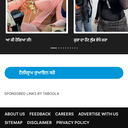
ਆ ਕੀ ਹੋਗਿਆ ਜੀ!
ਕੁਸ਼ਾ ਦਾ ਹੌਟ ਲੁੱਕ ਵੇਖੋ ਜ਼ਰਾ
ਟੈਲੀਗ੍ਰਾਮ ਜੁਆਇਨ ਕਰੋ
SPONSORED LINKS BY TABOOLA
ABOUT US
FEEDBACK
CAREERS
ADVERTISE WITH US
SITEMAP
DISCLAIMER
PRIVACY POLICY